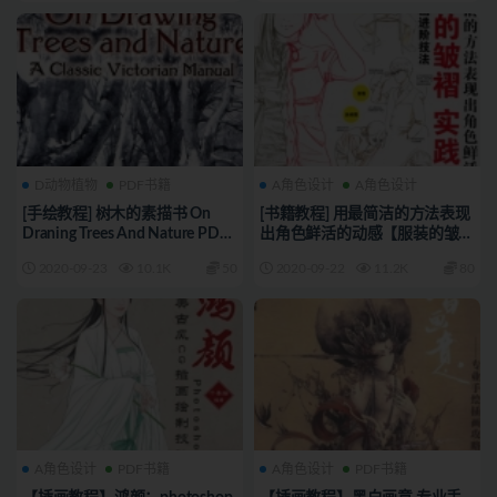
D动物植物
PDF书籍
A角色设计
A角色设计
[手绘教程] 树木的素描书 On
[书籍教程] 用最简洁的方法表现
Draning Trees And Nature PDF
出角色鲜活的动感【服装的皱褶
格式
实践技法】画集
2020-09-23
10.1K
50
2020-09-22
11.2K
80
A角色设计
PDF书籍
A角色设计
PDF书籍