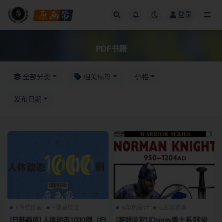
登录
PDF书籍
PDF书籍
全部分类
相关标签
价格
发布日期
F传统绘画
F漫画技法
A角色设计
G武器道具
[日韩画风] 人体动态1000例（扫
[游戏设定] [Osprey勇士系列]设