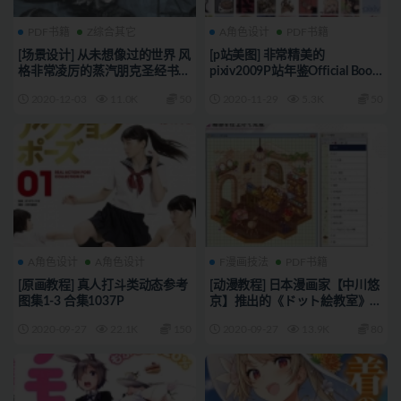
PDF书籍
Z综合其它
A角色设计
PDF书籍
[场景设计] 从未想像过的世界 风
[p站美图] 非常精美的
格非常凌厉的蒸汽朋克圣经书中
pixiv2009P站年鉴Official Book
插画
插画集 0027
2020-12-03
11.0K
50
2020-11-29
5.3K
50
A角色设计
A角色设计
F漫画技法
PDF书籍
[原画教程] 真人打斗类动态参考
[动漫教程] 日本漫画家【中川悠
图集1-3 合集1037P
京】推出的《ドット絵教室》
194P
2020-09-27
22.1K
150
2020-09-27
13.9K
80