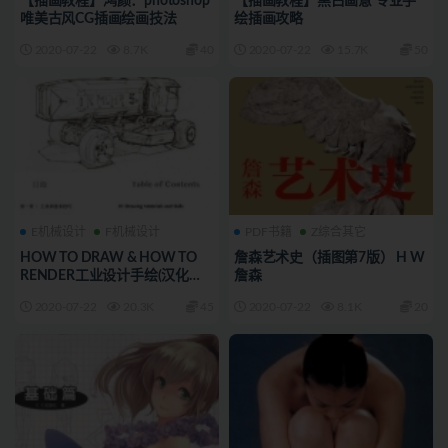
【插画教程】鸿颜：photoshop
【插画教程】黑白画意 专业手
唯美古风CG插画绘画技法
绘插画攻略
2020-07-22
8.7K
40
2020-07-22
15.7K
50
E机械设计
F机械设计
PDF书籍
Z综合其它
HOW TO DRAW & HOW TO
詹森艺术史（插图第7版） H W
RENDER工业设计手绘(汉化
詹森
版)+随书视频（英文版）
2020-07-22
20.3K
45
2020-07-22
8.1K
20