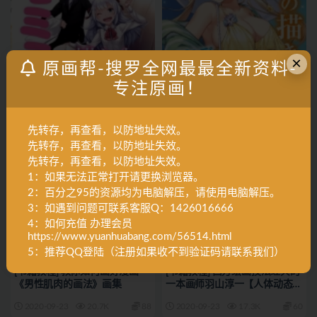
×
原画帮-搜罗全网最最全新资料-
A角色设计
F漫画技法
A角色设计
A角色设计
专注原画！
[动漫教程] 一套兽耳角色的神技
[动漫教程] 一套泳装专题的神技
画法155P
画法152P
2020-09-27
15.7K
80
2020-09-27
20.8K
80
先转存，再查看，以防地址失效。
先转存，再查看，以防地址失效。
先转存，再查看，以防地址失效。
1：如果无法正常打开请更换浏览器。
2：百分之95的资源均为电脑解压，请使用电脑解压。
3：如遇到问题可联系客服Q：1426016666
4：如何充值 办理会员
https://www.yuanhuabang.com/56514.html
5：推荐QQ登陆（注册如果收不到验证码请联系我们）
A角色设计
A角色设计
A角色设计
A角色设计
[书籍教程] 教你如何画好漫画
[书籍教程] 西方绘画技法经典的
《男性肌肉的画法》画集
一本画师羽山淳一【人体动态速
写】作品集
2020-09-23
20.7K
88
2020-09-23
17.3K
60