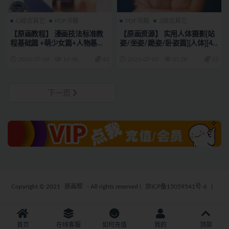
G综合其它
PDF书籍
PDF书籍
Z综合其它
【原画教程】 漫画技法标准教
【原画资源】 实用人体摄影[站
程基础篇 +萌少女篇+人物基础
姿/坐姿/跪姿/卧姿篇][人体][4
篇
本][pdf]
2020-07-09
14.4K
40
2020-07-09
31.0K
35
下一页
Copyright © 2021
原画帮
- All rights reserved
|
京ICP备15059541号-6
|
首页
在线客服
如何充值
我的
顶部