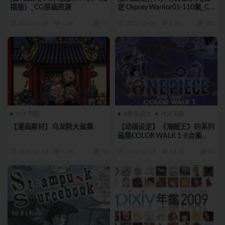
描版）_CG原画资源
定 Osprey Warrior01-110集_CG
原画素材
2022-05-29
1.3K
50
2022-05-06
1.2K
200
PDF书籍
A角色设计
PDF书籍
【漫画素材】乌龙院大画集
【动画设定】《海贼王》的系列
画集COLOR WALK 1-8合集
[690P]
2020-12-13
5.9K
50
2020-12-13
12.3K
99