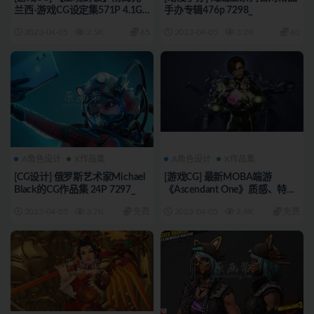
兰西-游戏CG设定集571P 4.1GB
手办专辑476p 7298_
7300_
2023-04-05
2.5K
65
2023-04-05
3.2K
60
A角色设计
X作品集
A角色设计
X作品集
[CG设计] 俄罗斯艺术家Michael
[游戏CG] 最新MOBA端游
Black的CG作品集 24P 7297_
《Ascendant One》质感、特效
爆炸的CG作品30P 7290_
2023-04-05
3.7K
免费
2023-04-05
2.4K
免费