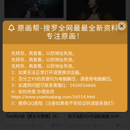
×
原画帮-搜罗全网最最全新资料-
A角色设计
Y设定集
A角色设计
X作品集
专注原画！
[游戏CG] 科幻版黎明杀机
[游戏CG] 韩国艺术家 Kyungmin
《Spacelords》美术3D设计
Kim制作《上古世纪》主角时装
187P 7284_
角色3D模型作品 28p 7282_
2023-04-05
1.8K
30
2023-04-05
1.8K
免费
先转存，再查看，以防地址失效。
先转存，再查看，以防地址失效。
先转存，再查看，以防地址失效。
1：如果无法正常打开请更换浏览器。
2：百分之95的资源均为电脑解压，请使用电脑解压。
3：如遇到问题可联系客服Q：1426016666
4：如何充值 办理会员
https://www.yuanhuabang.com/56514.html
5：推荐QQ登陆（注册如果收不到验证码请联系我们）
A角色设计
X作品集
A角色设计
X作品集
[游戏CG] 韩国建模师Sehyeon
[3d设计] A站LEE GH韩国画师美
Park的A站【美女与野兽】3D作
如天仙的3D作品和视频 234P
品合集 16p 7281_
7280_
2023-04-05
5.8K
免费
2023-04-05
1.2K
30