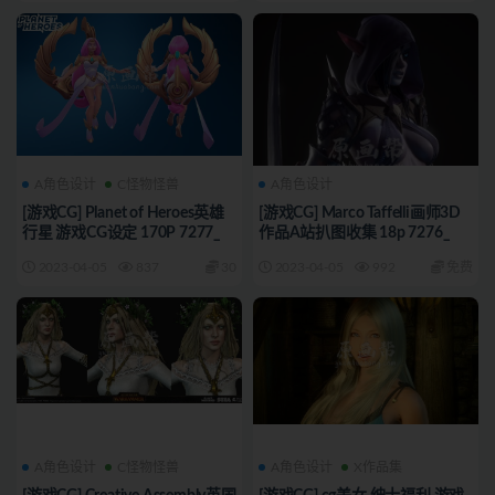
A角色设计
C怪物怪兽
A角色设计
[游戏CG] Planet of Heroes英雄
[游戏CG] Marco Taffelli画师3D
行星 游戏CG设定 170P 7277_
作品A站扒图收集 18p 7276_
2023-04-05
837
30
2023-04-05
992
免费
A角色设计
C怪物怪兽
A角色设计
X作品集