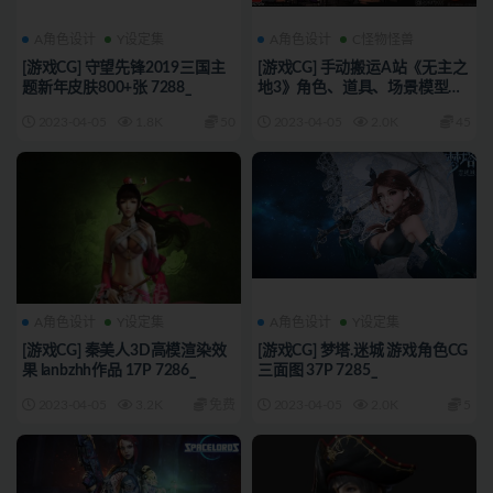
A角色设计
Y设定集
A角色设计
C怪物怪兽
[游戏CG] 守望先锋2019三国主
[游戏CG] 手动搬运A站《无主之
题新年皮肤800+张 7288_
地3》角色、道具、场景模型展
示326P 7287_
2023-04-05
1.8K
50
2023-04-05
2.0K
45
A角色设计
Y设定集
A角色设计
Y设定集
[游戏CG] 秦美人3D高模渲染效
[游戏CG] 梦塔.迷城 游戏角色CG
果 lanbzhh作品 17P 7286_
三面图 37P 7285_
2023-04-05
3.2K
免费
2023-04-05
2.0K
5