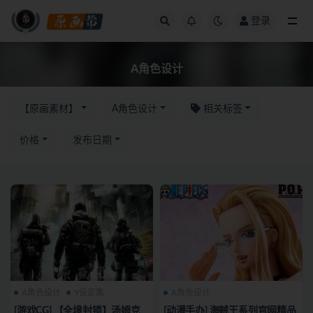
登录
全部
A角色设计
【原画素材】
A角色设计
相关标签
价格
发布日期
A角色设计
Y设定集
A角色设计
[游戏CG] 【全境封锁】汤姆克
[动漫手办] 海贼王系列官网精品