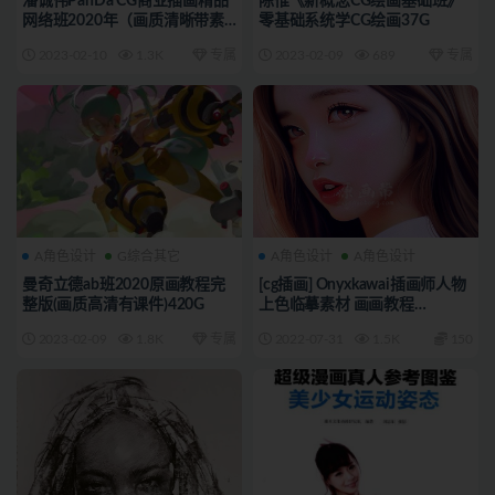
潘诚伟PanDa CG商业插画精品
陈惟《新概念CG绘画基础班》
网络班2020年（画质清晰带素
零基础系统学CG绘画37G
材）55G
2023-02-10
1.3K
专属
2023-02-09
689
专属
A角色设计
G综合其它
A角色设计
A角色设计
曼奇立德ab班2020原画教程完
[cg插画] Onyxkawai插画师人物
整版(画质高清有课件)420G
上色临摹素材 画画教程
1769p_CG原画资源5301
2023-02-09
1.8K
专属
2022-07-31
1.5K
150