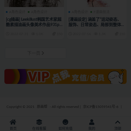
A角色设计
A角色设计
A角色设计
F漫画技法
[cg插画] Leekillust韩国艺术家超
[漫画设定] 涵盖了“运动姿态、
酷素描油画头像美术作品931p_
服饰、日常姿态、局部到整体”
附带视频教程CG原画资源5314
的一套真人漫画参考素材
2022-07-31
1.0K
150
2022-07-16
1.3K
150
667p_CG原画资源4836
下一页
Copyright © 2021
原画帮
- All rights reserved
|
京ICP备15059541号-6
|
首页
在线客服
如何充值
我的
顶部