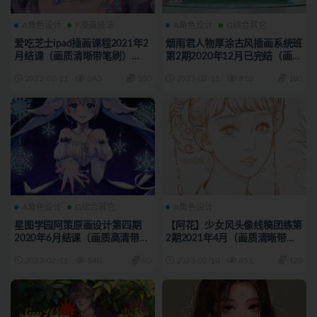
A角色设计
F漫画技法
A角色设计
G综合其它
爱吃芝士ipad插画课程2021年2
烟雨君人物厚涂古风插画系统班
月结课（画质清晰带笔刷）
第2期2020年12月已完结（画质
18.6G
高清）13G
2023-02-11
843
180
2023-02-11
810
180
A角色设计
G综合其它
A角色设计
星图学园阿策原画设计第四期
【阿花】少女风头像线稿团练第
2020年6月结课（画质高清带课
2期2021年4月（画质清晰带笔
件）23.7G
刷）4G
2023-02-11
840
90
2023-02-10
851
120