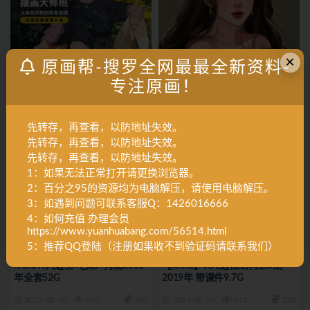
×
原画帮-搜罗全网最最全新资料-
A角色设计
B场景设计
A角色设计
G综合其它
专注原画！
孙无力2021年插画大师班 从角
画仙儿妮妮ipad头像插画课
色绘制到场景氛围（画质高清带
2021年1月（高清画质有笔刷）
笔刷）24G
17.2G
2023-02-10
723
99
2023-02-10
729
180
先转存，再查看，以防地址失效。
先转存，再查看，以防地址失效。
先转存，再查看，以防地址失效。
1：如果无法正常打开请更换浏览器。
2：百分之95的资源均为电脑解压，请使用电脑解压。
3：如遇到问题可联系客服Q：1426016666
4：如何充值 办理会员
https://www.yuanhuabang.com/56514.html
5：推荐QQ登陆（注册如果收不到验证码请联系我们）
【原画教程】
A角色设计
A角色设计
G综合其它
krenz K大透视+色彩+构成2018
【krenz】K大透视结构第5期
年全套52G
2019年 带课件9.7G
2023-02-10
907
220
2023-02-10
955
150