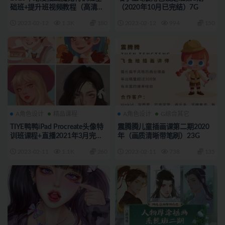
础班+提升班视频教程（高清带
（2020年10月已完结）7G
作业与素材）37G
2023-02-12
1.3K
180
2023-02-12
994
150
A角色设计
精品课程
A角色设计
G综合其它
TIYE鸭鸭iPad Procreate头像特
震腾腾儿童插画课第二期2020
训班课程+直播2021年3月完结
年（画质清晰带笔刷）23G
（画质高清有笔刷）132G
2023-02-11
1.1K
260
2023-02-11
738
135