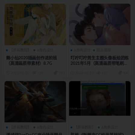
【原画教程】
A角色设计
A角色设计
精品课程
舞小仙2020插画创作进阶班
叮咛叮咛男生主题头像板绘团练
（高清画质带素材）8.7G
2021年5月（高清画质带笔刷）
5.8G
2023-02-10
739
150
2023-02-10
631
100
【原画教程】
A角色设计
【原画教程】
A角色设计