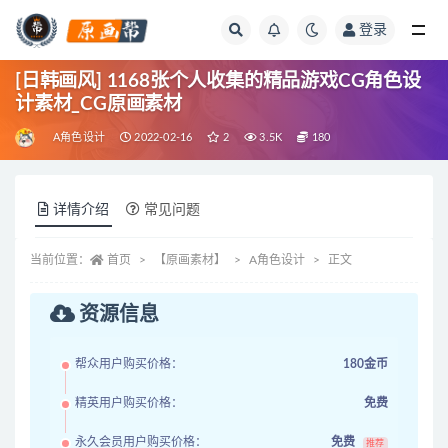
登录
全部
[日韩画风] 1168张个人收集的精品游戏CG角色设
计素材_CG原画素材
A角色设计
2022-02-16
2
3.5K
180
详情介绍
常见问题
当前位置：
首页
【原画素材】
A角色设计
正文
资源信息
帮众用户购买价格：
180金币
精英用户购买价格：
免费
永久会员用户购买价格：
免费
推荐