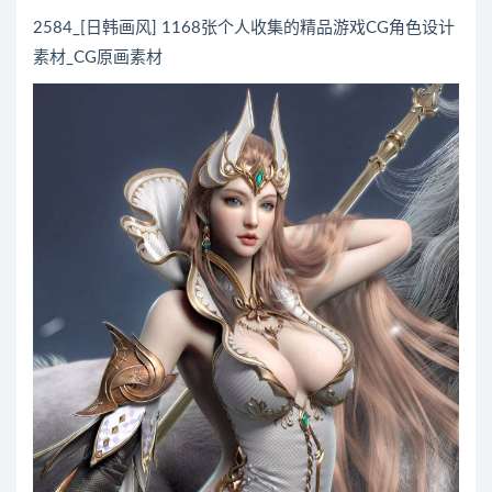
2584_[日韩画风] 1168张个人收集的精品游戏CG角色设计
素材_CG原画素材