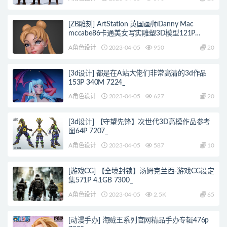
[ZB雕刻] ArtStation 英国画师Danny Mac
mccabe86卡通美女写实雕塑3D模型121P
7258_
A角色设计
2023-04-05
950
20
[3d设计] 都是在A站大佬们非常高清的3d作品
153P 340M 7224_
A角色设计
2023-04-05
627
20
[3d设计] 【守望先锋】次世代3D高模作品参考
图64P 7207_
A角色设计
2023-04-05
587
10
[游戏CG] 【全境封锁】汤姆克兰西-游戏CG设定
集571P 4.1GB 7300_
A角色设计
2023-04-05
2.5K
65
[动漫手办] 海贼王系列官网精品手办专辑476p