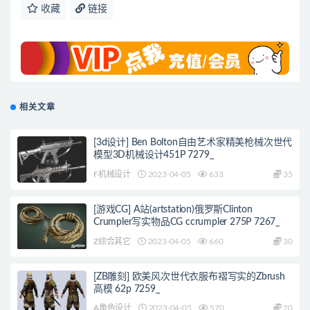
收藏
链接
相关文章
[3d设计] Ben Bolton自由艺术家精美枪械次世代
模型3D机械设计451P 7279_
F机械设计
2023-04-05
633
35
[游戏CG] A站(artstation)俄罗斯Clinton
Crumpler写实物品CG ccrumpler 275P 7267_
Z综合其它
2023-04-05
660
30
[ZB雕刻] 欧美风次世代衣服布褶写实的Zbrush
高模 62p 7259_
A角色设计
2023-04-05
570
20