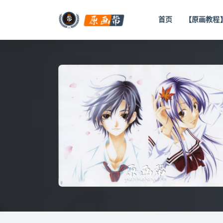
首页
【原画教程
全部