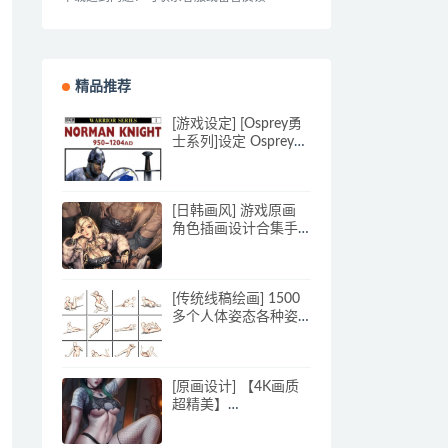
精品推荐
[游戏设定] [Osprey勇
士系列]设定 Osprey
Warrior01-110集_CG
原画素材
[日韩画风] 游戏原画
角色插画设计合集手
绘图片 50000P（压缩
后16.9GB）_CG原画
资源
[传统线稿绘画] 1500
多个人体姿态各种姿
势设计参考_CG原画资
源
[原画设计] 【4K画质
超精美】
Sciamano240-12月更
新