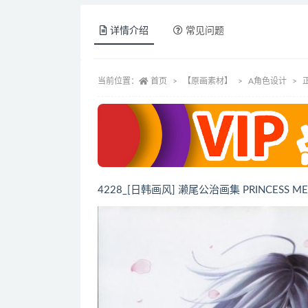
详情介绍
常见问题
当前位置：
首页
【原画素材】
A角色设计
4228_[日韩画风] 濑尾公治画集 PRINCESS M