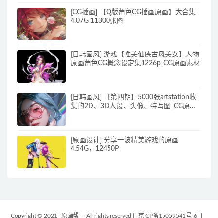
[CG插画] 【Q版角色CG插画原画】大合集
4.07G 11300张图
[日韩画风] 游戏【唯美仙侠古风美女】人物
原画角色CG概念设定集1226p_CG原画素材
[日韩画风] 【第四期】5000张artstation收
集的2D、3D人设、头像、特写图_CG原画
素材
[原画设计] 分享一波精美游戏的原画
4.54G，12450P
Copyright © 2021
原画帮
- All rights reserved
|
京ICP备15059541号-6
|