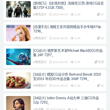
[游戏CG] 【全境封锁】汤姆克兰西-游戏CG设定
集571P 4.1GB 7300_
A角色设计
2023-04-05
2.5K
65
[动漫手办] 海贼王系列官网精品手办专辑476p
7298_
A角色设计
2023-04-05
3.3K
60
[CG设计] 俄罗斯艺术家Michael Black的CG作品
集 24P 7297_
A角色设计
2023-04-05
3.7K
免费
[3d设计] 德国CG设计师 Bertrand Benoit 2010
至2014 年的3D作品合集 346P 7294_
B场景设计
2023-04-05
2.2K
30
[3d设计] Julien Desroy A站大神 三维CG作品
52p 7292_
X作品集
2023-04-05
2.2K
10