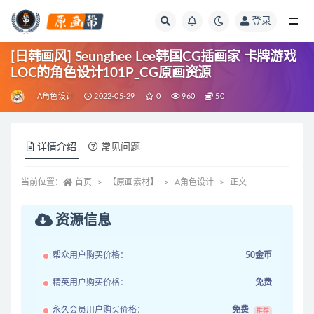
登录
全部
[日韩画风] Seunghee Lee韩国CG插画家 卡牌游戏
LOC的角色设计101P_CG原画资源
A角色设计
2022-05-29
0
960
50
详情介绍
常见问题
当前位置：
首页
【原画素材】
A角色设计
正文
资源信息
帮众用户购买价格：
50金币
精英用户购买价格：
免费
永久会员用户购买价格：
免费
推荐