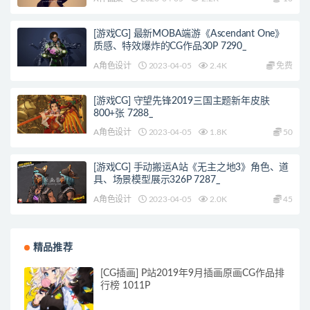
[游戏CG] 最新MOBA端游《Ascendant One》
质感、特效爆炸的CG作品30P 7290_
A角色设计
2023-04-05
2.4K
免费
[游戏CG] 守望先锋2019三国主题新年皮肤
800+张 7288_
A角色设计
2023-04-05
1.8K
50
[游戏CG] 手动搬运A站《无主之地3》角色、道
具、场景模型展示326P 7287_
A角色设计
2023-04-05
2.0K
45
精品推荐
[CG插画] P站2019年9月插画原画CG作品排
行榜 1011P