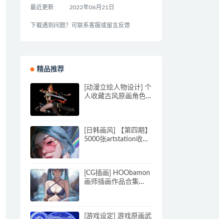
最近更新
2022年06月21日
下载遇到问题？可联系客服或留言反馈
精品推荐
[动漫立绘人物设计] 个
人收藏古风原画角色
免PNG抠图2392P_CG
原画素材
[日韩画风] 【第四期】
5000张artstation收集
的2D、3D人设、头
像、特写图_CG原画素
材
[CG插画] HOObamon
画师插画作品合集
4.85G 2200P
[游戏设定] 游戏原画武