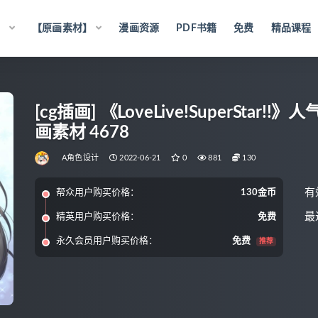
】
【原画素材】
漫画资源
PDF书籍
免费
精品课程
[cg插画] 《LoveLive!SuperStar
画素材 4678
A角色设计
2022-06-21
0
881
130
有
帮众用户购买价格：
130金币
最
精英用户购买价格：
免费
永久会员用户购买价格：
免费
推荐