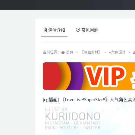
详情介绍
常见问题
当前位置：
首页
【原画素材】
A角色设计
[cg插画] 《LoveLive!SuperStar!!》人气