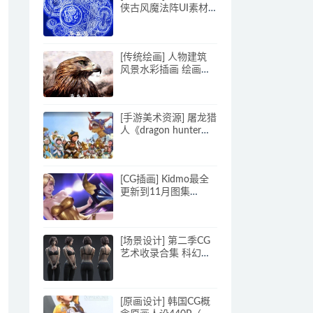
侠古风魔法阵UI素材
设定集601P_原画素材
[传统绘画] 人物建筑
风景水彩插画 绘画设
计图集素材8060p_CG
原画素材
[手游美术资源] 屠龙猎
人《dragon hunter》
韩国Q版手游全套美术
CG资源
[CG插画] Kidmo最全
更新到11月图集
3700P 共27.2GB
[场景设计] 第二季CG
艺术收录合集 科幻次
时代.机械场景.角色概
念.手绘等2880P_CG原
画资源
[原画设计] 韩国CG概