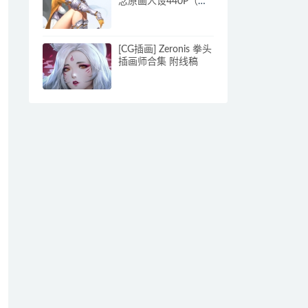
念原画人设440P（个
人收集）
[CG插画] Zeronis 拳头
插画师合集 附线稿