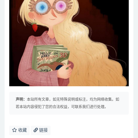
声明：
本站所有文章，如无特殊说明或标注，均为网络收集。如
若本站内容侵犯了您的合法权益，可联系我们进行处理。
收藏
链接