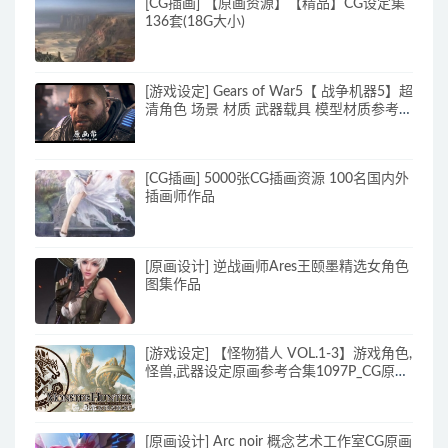
[CG插画] 【原画资源】【精品】CG设定集
136套(18G大小)
[游戏设定] Gears of War5【 战争机器5】超
清角色 场景 材质 武器载具 模型材质参考图
_CG原画素材
[CG插画] 5000张CG插画资源 100名国内外
插画师作品
[原画设计] 逆战画师Ares王颐墨精选女角色
图集作品
[游戏设定] 【怪物猎人 VOL.1-3】游戏角色,
怪兽,武器设定原画参考合集1097P_CG原画
素材
[原画设计] Arc noir 概念艺术工作室CG原画