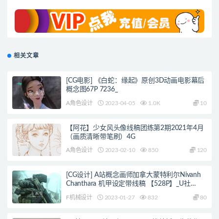
相关文章
[CG电影] 《白蛇：缘起》原创3D动画电影幕后
概念图67P 7236_
A角色设计
2023-04-05
1.0K
10
【阿花】少女风头像线稿团练第2期2021年4月
（画质清晰带笔刷）4G
A角色设计
2023-02-10
850
120
[CG设计] A站概念画师加拿大蒙特利尔Nivanh
Chanthara 机甲设定带线稿 【528P】_U社
_7148
F机械设计
2023-01-27
832
80