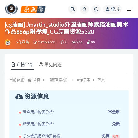
登录
全部
[cg插画] Jmartin_studio外国插画师素描油画美术
作品866p附视频_CG原画资源5320
X作品集
2022-07-31
0
976
99
详情介绍
常见问题
当前位置：
首页
【原画素材】
X作品集
正文
资源信息
帮众用户购买价格：
99金币
精英用户购买价格：
免费
永久会员用户购买价格：
免费
推荐