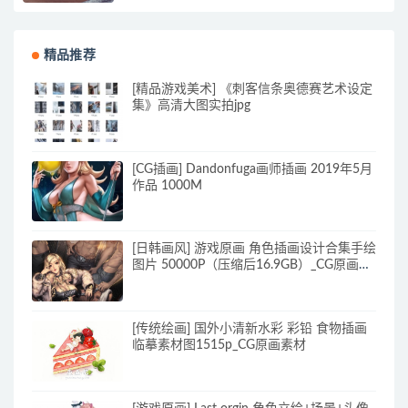
精品推荐
[精品游戏美术] 《刺客信条奥德赛艺术设定
集》高清大图实拍jpg
[CG插画] Dandonfuga画师插画 2019年5月
作品 1000M
[日韩画风] 游戏原画 角色插画设计合集手绘
图片 50000P（压缩后16.9GB）_CG原画资
源
[传统绘画] 国外小清新水彩 彩铅 食物插画
临摹素材图1515p_CG原画素材