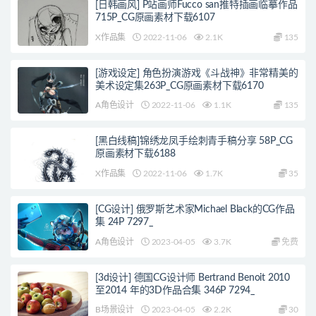
[日韩画风] P站画师Fucco san推特插画临摹作品
715P_CG原画素材下载6107
X作品集
2022-11-06
2.1K
135
[游戏设定] 角色扮演游戏《斗战神》非常精美的
美术设定集263P_CG原画素材下载6170
A角色设计
2022-11-06
1.1K
135
[黑白线稿]锦绣龙凤手绘刺青手稿分享 58P_CG
原画素材下载6188
X作品集
2022-11-06
1.7K
35
[CG设计] 俄罗斯艺术家Michael Black的CG作品
集 24P 7297_
A角色设计
2023-04-05
3.7K
免费
[3d设计] 德国CG设计师 Bertrand Benoit 2010
至2014 年的3D作品合集 346P 7294_
B场景设计
2023-04-05
2.2K
30