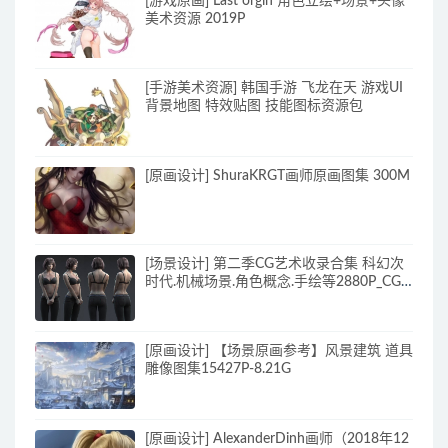
[游戏原画] Last orgin 角色立绘+场景+头像
美术资源 2019P
[手游美术资源] 韩国手游 飞龙在天 游戏UI
背景地图 特效贴图 技能图标资源包
[原画设计] ShuraKRGT画师原画图集 300M
[场景设计] 第二季CG艺术收录合集 科幻次
时代.机械场景.角色概念.手绘等2880P_CG
原画资源
[原画设计] 【场景原画参考】风景建筑 道具
雕像图集15427P-8.21G
[原画设计] AlexanderDinh画师（2018年12