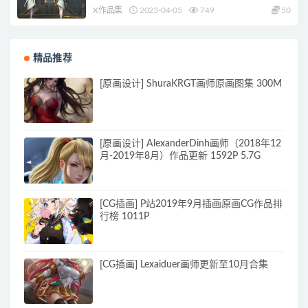
X作品集
2023-04-05
749
50
精品推荐
[原画设计] ShuraKRGT画师原画图集 300M
[原画设计] AlexanderDinh画师（2018年12
月-2019年8月）作品更新 1592P 5.7G
[CG插画] P站2019年9月插画原画CG作品排
行榜 1011P
[CG插画] Lexaiduer画师更新至10月合集