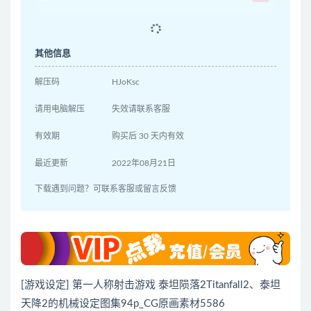
其他信息
解压码
HJoKsc
请用电脑解压
失效请联系客服
有效期
购买后 30 天内有效
最近更新
2022年08月21日
下载遇到问题？可联系客服或留言反馈
[游戏设定] 第一人称射击游戏 泰坦陨落2Titanfall2、泰坦
天降2的机械设定图集94p_CG原画素材5586