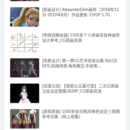
[原画设计] AlexanderDinh画师（2018年12
月-2019年8月）作品更新 1592P 5.7G
[传统线稿绘画] 1500多个人体姿态各种姿势
设计参考_CG原画资源
[场景设计] 第一季CG艺术收录合集 科幻次
时代.机械场景.角色概念.手绘等
10000+P_CG原画资源
[动漫立绘] 【我家公主最可爱】二次元原画
立绘设定图集2828P_CG原画资源
[游戏原画] 1500多张日韩风角色设定三视图
参考合集（网上收集）