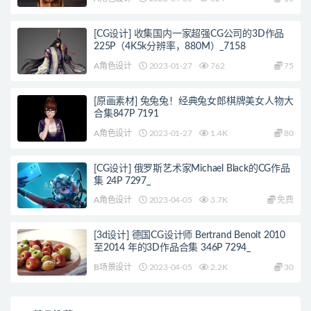
[CG设计] 收集国内一家超强CG公司的3D作品
225P（4K5k分辨率，880M）_7158
A角色设计
2023-01-27
762
75
[原画素材] 兔兔兔！经典兔女郎棋牌美女人物大
合集847P 7191
A角色设计
2023-01-27
1.4K
80
[CG设计] 俄罗斯艺术家Michael Black的CG作品
集 24P 7297_
A角色设计
2023-04-05
3.7K
免费
[3d设计] 德国CG设计师 Bertrand Benoit 2010
至2014 年的3D作品合集 346P 7294_
B场景设计
2023-04-05
2.2K
30