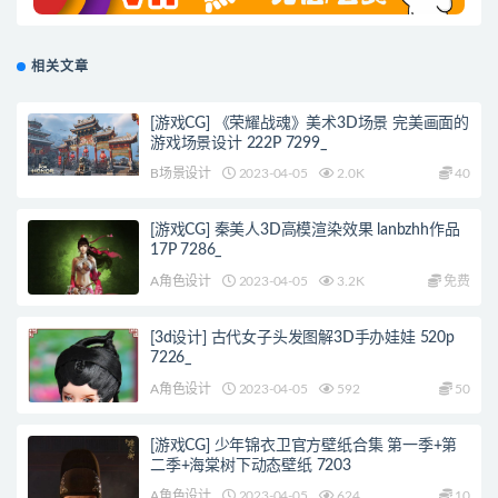
相关文章
[游戏CG] 《荣耀战魂》美术3D场景 完美画面的
游戏场景设计 222P 7299_
B场景设计
2023-04-05
2.0K
40
[游戏CG] 秦美人3D高模渲染效果 lanbzhh作品
17P 7286_
A角色设计
2023-04-05
3.2K
免费
[3d设计] 古代女子头发图解3D手办娃娃 520p
7226_
A角色设计
2023-04-05
592
50
[游戏CG] 少年锦衣卫官方壁纸合集 第一季+第
二季+海棠树下动态壁纸 7203
A角色设计
2023-04-05
624
10