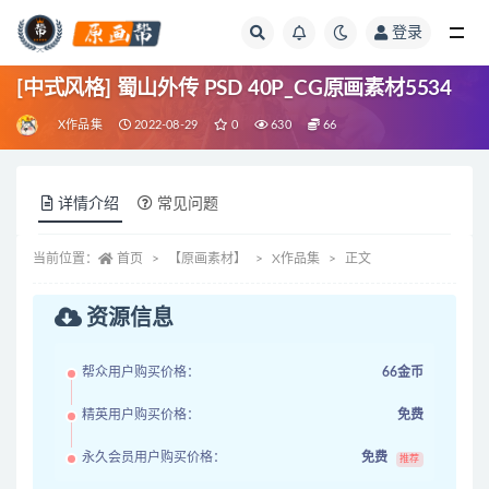
登录
全部
[中式风格] 蜀山外传 PSD 40P_CG原画素材5534
X作品集
2022-08-29
0
630
66
详情介绍
常见问题
当前位置：
首页
【原画素材】
X作品集
正文
资源信息
帮众用户购买价格：
66金币
精英用户购买价格：
免费
永久会员用户购买价格：
免费
推荐