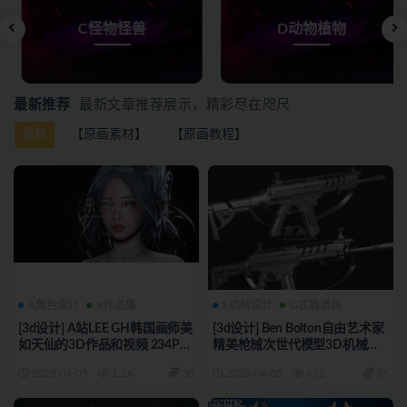
R*a
成功登录了本站
55分钟前
新*户
成功登录了本站
C怪物怪兽
D动物植物
3小时前
j*s
签到打卡成功，获得奖励：5.0金币
4小时前
2*s
签到打卡成功，获得奖励：5.0金币
4小时前
新*户
签到打卡成功，获得奖励：5.0金币
5小时前
最新推荐
最新文章推荐展示，精彩尽在咫尺
*怣
下载了[原画教程] John J. Park原画绘画教程+PS笔刷
最新
【原画素材】
【原画教程】
+psd
33分钟前
A角色设计
X作品集
F机械设计
G武器道具
[3d设计] A站LEE GH韩国画师美
[3d设计] Ben Bolton自由艺术家
如天仙的3D作品和视频 234P
精美枪械次世代模型3D机械设
7280_
计451P 7279_
2023-04-05
1.2K
30
2023-04-05
632
35