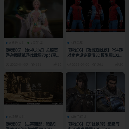
A角色设计
Y设定集
X作品集
[游戏CG] 【女神之光】关服页
[游戏CG] 【漫威蜘蛛侠】PS4游
游杂图壁纸游戏截图79p分享
戏角色设定高清3D模型图102P
7264_
7263_
2023-04-05
686
15
2023-04-05
561
20
B场景设计
A角色设计
[游戏CG] 【古墓丽影：暗影】
[游戏CG] 【刀锋铁骑】超级写