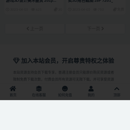
游戏3D设计美术鉴赏 261p
实3D角色截图 18P 7261_
7262_
2023-04-05
621
30
2023-04-05
710
免费
上一页
下一页
加入本站会员，开启尊贵特权之体验
本站资源支持会员下载专享，普通注册会员只能原价购买资源或者
限制免费下载次数，付费会员所有资源可无限下载。并可享受资源
折扣或者免费下载。
首页
在线客服
如何充值
我的
顶部
体验会员
350金币