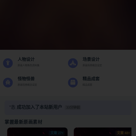
人物设计
场景设计
原画人物角色资料集
原画场景概念设定
怪物怪兽
精品成套
原画怪兽概念设定
精品成套
*怣
成功加入了本站新用户
33分钟前
*怣
成功登录了本站
33分钟前
掌握最新原画素材
R*a
签到打卡成功，获得奖励：5.0金币
55分钟前
R*a
成功加入了本站新用户
55分钟前
文章 27+
文章 48+