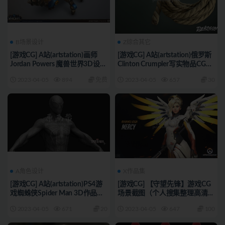
B场景设计
Z综合其它
[游戏CG] A站(artstation)画师
[游戏CG] A站(artstation)俄罗斯
Jordan Powers 魔兽世界3D设定
Clinton Crumpler写实物品CG
18p 7268_
ccrumpler 275P 7267_
2023-04-05
894
免费
2023-04-05
657
30
A角色设计
X作品集
[游戏CG] A站(artstation)PS4游
[游戏CG] 【守望先锋】游戏CG
戏蜘蛛侠Spider Man 3D作品
场景截图（个人搜集整理高清大
113P 7266_
图6G)4009p 7265_
2023-04-05
671
20
2023-04-05
647
100