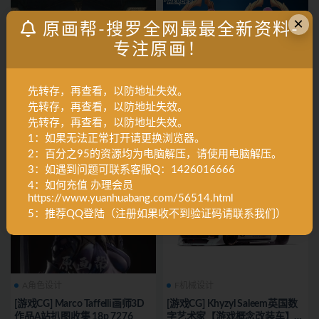
×
原画帮-搜罗全网最最全新资料-
专注原画！
先转存，再查看，以防地址失效。
X作品集
A角色设计
C怪物怪兽
先转存，再查看，以防地址失效。
[游戏CG] TERA套装_游戏人物
[游戏CG] Planet of Heroes英雄
先转存，再查看，以防地址失效。
3D模型三视图681P
行星 游戏CG设定 170P 7277_
1：如果无法正常打开请更换浏览器。
2：百分之95的资源均为电脑解压，请使用电脑解压。
2023-04-05
749
50
2023-04-05
837
30
3：如遇到问题可联系客服Q：1426016666
4：如何充值 办理会员
https://www.yuanhuabang.com/56514.html
5：推荐QQ登陆（注册如果收不到验证码请联系我们）
A角色设计
F机械设计
[游戏CG] Marco Taffelli画师3D
[游戏CG] Khyzyl Saleem英国数
作品A站扒图收集 18p 7276_
字艺术家【游戏概念改装车】