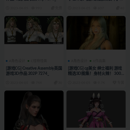
3D设计 428p 7275_
2023-04-05
993
免费
2023-04-05
607
40
A角色设计
C怪物怪兽
A角色设计
X作品集
[游戏CG] Creative Assembly英国
[游戏CG] cg美女 绅士福利 游戏
游戏3D作品 202P 7274_
精选3D图集！身材火辣！ 300P
7273_
2023-04-05
744
30
2023-04-05
9.7K
专属