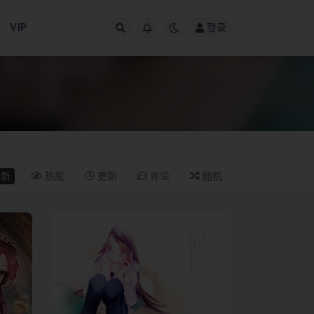
VIP
登录
新
热度
更新
评论
随机