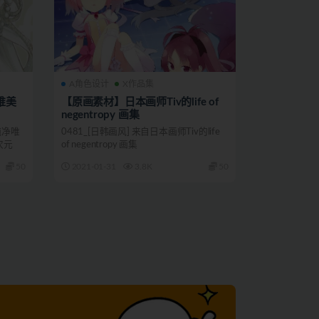
A角色设计
X作品集
唯美
【原画素材】日本画师Tiv的life of
negentropy 画集
纯净唯
0481_[日韩画风] 来自日本画师Tiv的life
次元
of negentropy 画集
50
2021-01-31
3.8K
50