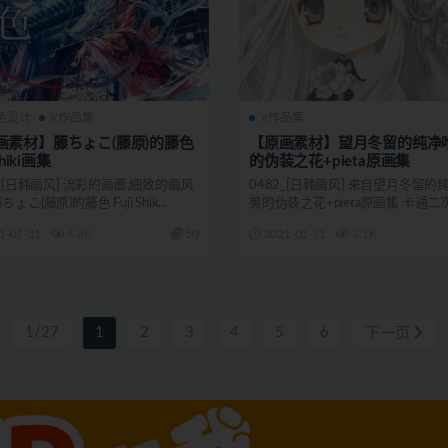
色设计
X作品集
X作品集
画素材】藤ちょこ(藤原)的藤色
【原画素材】望月冬留的纯净
 Shiki画集
的伪装之花+pieta原画集
5_[日韩画风] 流彩的画面,细致的画风
0482_[日韩画风] 来自望月冬留的
ょこ(藤原)的藤色 Fuji Shik...
美的伪装之花+pieta原画集 卡通二
1-01-31
4.8K
50
2021-01-31
3.1K
1/27
1
2
3
4
5
6
下一页