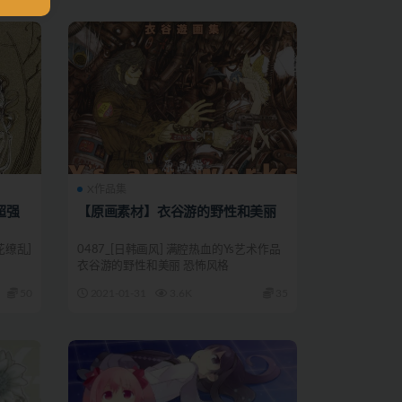
X作品集
超强
【原画素材】衣谷游的野性和美丽
花缭乱]
0487_[日韩画风] 满腔热血的Ys艺术作品
衣谷游的野性和美丽 恐怖风格
50
2021-01-31
3.6K
35