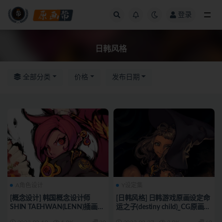
登录
全部
日韩风格
全部分类
价格
发布日期
A角色设计
Y设定集
[概念设计] 韩国概念设计师
[日韩风格] 日韩游戏原画设定命
SHIN TAEHWAN(LENN)插画作
运之子(destiny child)_CG原画资
品 78P_CG原画资源
源