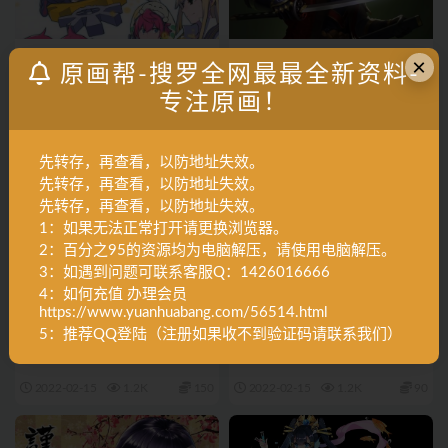
A角色设计
C怪物怪兽
A角色设计
Y设定集
×
原画帮-搜罗全网最最全新资料-
[日韩画风] 【数码宝贝物语】怪
[日韩画风] 《战国布武》人物 角
专注原画！
物怪兽设计 收藏画册194p_CG
色原画163P_CG原画素材
原画素材
2022-02-15
1.1K
50
2022-02-15
1.3K
40
先转存，再查看，以防地址失效。
先转存，再查看，以防地址失效。
先转存，再查看，以防地址失效。
1：如果无法正常打开请更换浏览器。
2：百分之95的资源均为电脑解压，请使用电脑解压。
3：如遇到问题可联系客服Q：1426016666
4：如何充值 办理会员
https://www.yuanhuabang.com/56514.html
C怪物怪兽
Y设定集
A角色设计
X作品集
5：推荐QQ登陆（注册如果收不到验证码请联系我们）
[日韩画风] 《神奇宝贝》小精灵
[二次元] 军装二次元CG原画素
游戏原画画集1626P_CG原画素
材353P_CG原画素材
材
2022-02-15
1.2K
150
2022-02-15
1.2K
90