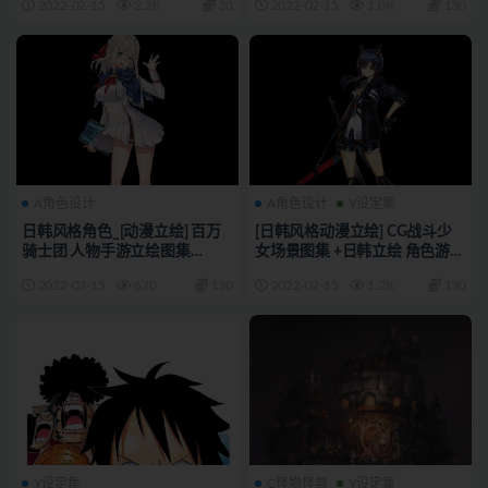
2022-02-15
2.2K
30
2022-02-15
1.0K
130
A角色设计
A角色设计
Y设定集
日韩风格角色_[动漫立绘] 百万
[日韩风格动漫立绘] CG战斗少
骑士团 人物手游立绘图集
女场景图集 +日韩立绘 角色游戏
310p_CG原画素材
资料 324p_CG原画素材
2022-02-15
670
130
2022-02-15
1.2K
130
Y设定集
C怪物怪兽
Y设定集