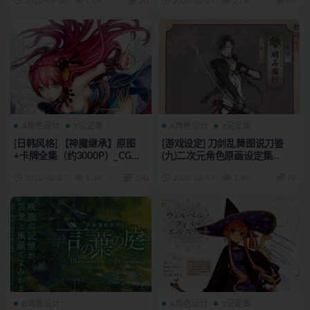
2022-03-10
1.0K
20
2022-02-27
2.0K
60
A角色设计
Y设定集
A角色设计
Y设定集
[日韩风格] 【神魔继承】原图
[游戏设定] 刀剑乱舞图说刀鉴
+卡牌全集（约3000P）_CG原
(九)二次元角色原画设定集
画资源
178p_CG原画素材
2022-02-27
1.3K
130
2022-02-19
1.4K
70
B场景设计
A角色设计
Y设定集