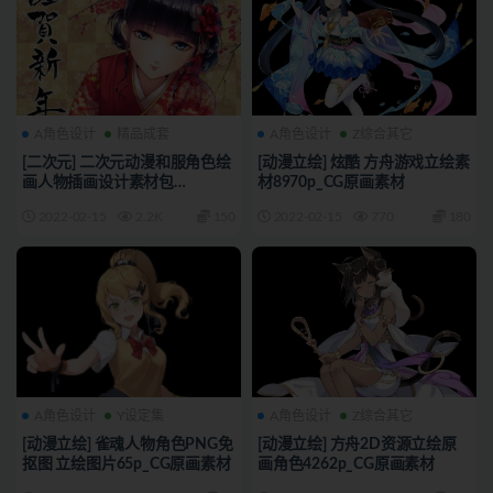
A角色设计
精品成套
A角色设计
Z综合其它
[二次元] 二次元动漫和服角色绘
[动漫立绘] 炫酷 方舟游戏立绘素
画人物插画设计素材包
材8970p_CG原画素材
4125p_CG原画素材
2022-02-15
2.2K
150
2022-02-15
770
180
A角色设计
Y设定集
A角色设计
Z综合其它
[动漫立绘] 雀魂人物角色PNG免
[动漫立绘] 方舟2D资源立绘原
抠图 立绘图片65p_CG原画素材
画角色4262p_CG原画素材