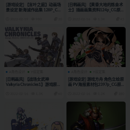
[游戏设定] 【言叶之庭】动画场
[日韩画风] 【黄昏大地的炼金术
景设定 新海诚作品集 128P_CG
士】插画画集资料124p_CG原
原画素材
画素材
2022-02-19
980
30
2022-02-16
1.3K
45
A角色设计
Y设定集
A角色设计
Y设定集
[日韩画风] 【战场女武神
[游戏设定] 游戏方舟 角色立绘原
Valkyria Chronicles1】游戏原画
画 PV海报素材包2397p_CG原
设定资料集394p_CG原画素材
画素材
2022-02-16
1.3K
60
2022-02-16
1.2K
180