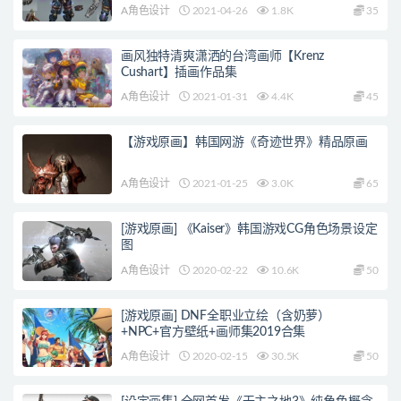
A角色设计
2021-04-26
1.8K
35
画风独特清爽潇洒的台湾画师【Krenz
Cushart】插画作品集
A角色设计
2021-01-31
4.4K
45
【游戏原画】韩国网游《奇迹世界》精品原画
A角色设计
2021-01-25
3.0K
65
[游戏原画] 《Kaiser》韩国游戏CG角色场景设定
图
A角色设计
2020-02-22
10.6K
50
[游戏原画] DNF全职业立绘（含奶萝）
+NPC+官方壁纸+画师集2019合集
A角色设计
2020-02-15
30.5K
50