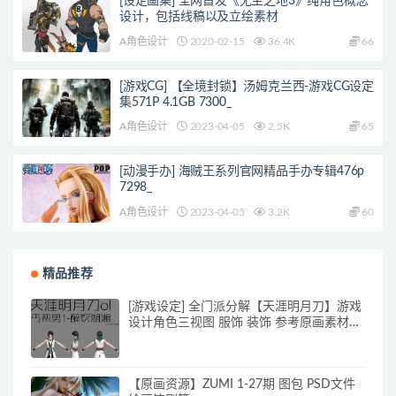
[设定画集] 全网首发《无主之地3》纯角色概念
设计，包括线稿以及立绘素材
A角色设计
2020-02-15
36.4K
66
[游戏CG] 【全境封锁】汤姆克兰西-游戏CG设定
集571P 4.1GB 7300_
A角色设计
2023-04-05
2.5K
65
[动漫手办] 海贼王系列官网精品手办专辑476p
7298_
A角色设计
2023-04-05
3.2K
60
精品推荐
[游戏设定] 全门派分解【天涯明月刀】游戏
设计角色三视图 服饰 装饰 参考原画素材
70p_原画素材
【原画资源】ZUMI 1-27期 图包 PSD文件