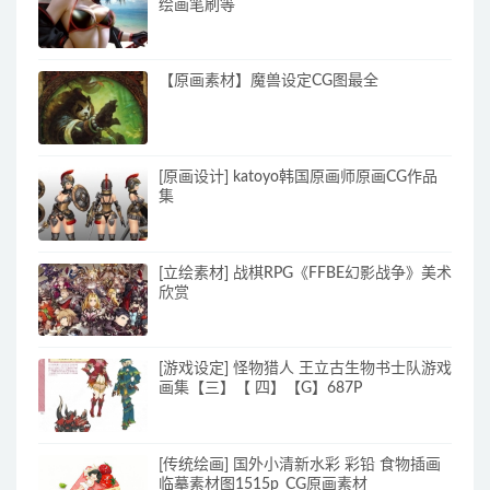
绘画笔刷等
【原画素材】魔兽设定CG图最全
[原画设计] katoyo韩国原画师原画CG作品
集
[立绘素材] 战棋RPG《FFBE幻影战争》美术
欣赏
[游戏设定] 怪物猎人 王立古生物书士队游戏
画集【三】【 四】【G】687P
[传统绘画] 国外小清新水彩 彩铅 食物插画
临摹素材图1515p_CG原画素材