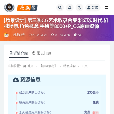
登录
全部
[场景设计] 第三季CG艺术收录合集 科幻次时代.机
械场景.角色概念.手绘等8000+P_CG原画资源
精品成套
2022-03-26
0
3.4K
230
详情介绍
常见问题
当前位置：
首页
【原画素材】
精品成套
正文
资源信息
帮众用户购买价格：
230金币
精英用户购买价格：
免费
永久会员用户购买价格：
免费
推荐