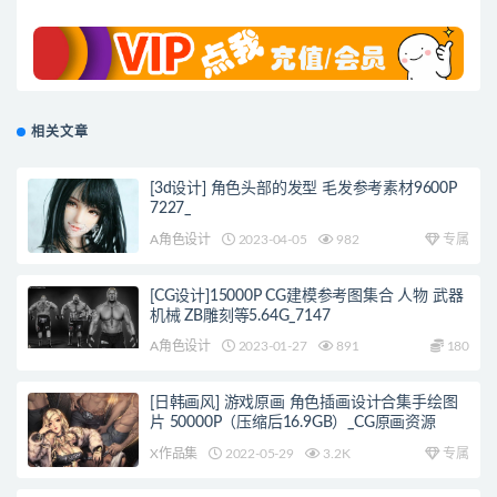
相关文章
[3d设计] 角色头部的发型 毛发参考素材9600P
7227_
A角色设计
2023-04-05
982
专属
[CG设计]15000P CG建模参考图集合 人物 武器
机械 ZB雕刻等5.64G_7147
A角色设计
2023-01-27
891
180
[日韩画风] 游戏原画 角色插画设计合集手绘图
片 50000P（压缩后16.9GB）_CG原画资源
X作品集
2022-05-29
3.2K
专属