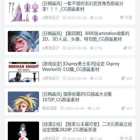
[日韩画风] 一套不错的玄幻武侠角色原画分
享！！！_CG原画素材
A角色设计
2022-05-08
2.0K
专属
[日韩画风] 【第四期】5000张artstation收集的
2D、3D人设、头像、特写图_CG原画素材
A角色设计
2022-05-08
2.5K
99
[游戏设定] [Osprey勇士系列]设定 Osprey
Warrior01-110集_CG原画素材
A角色设计
2022-05-06
1.2K
200
[日韩画风] 值得收藏的CG插画大合集
1072P_CG原画素材
精品成套
2022-05-06
1.5K
150
[动漫立绘] 【我家公主最可爱】二次元原画立绘
设定图集2828P_CG原画资源
A角色设计
2022-04-17
1.3K
专属