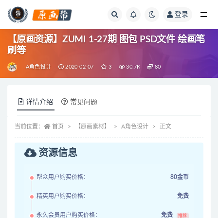
登录
全部
【原画资源】ZUMI 1-27期 图包 PSD文件 绘画笔
刷等
A角色设计
2020-02-07
3
30.7K
80
详情介绍
常见问题
当前位置：
首页
【原画素材】
A角色设计
正文
资源信息
帮众用户购买价格：
80金币
精英用户购买价格：
免费
永久会员用户购买价格：
免费
推荐