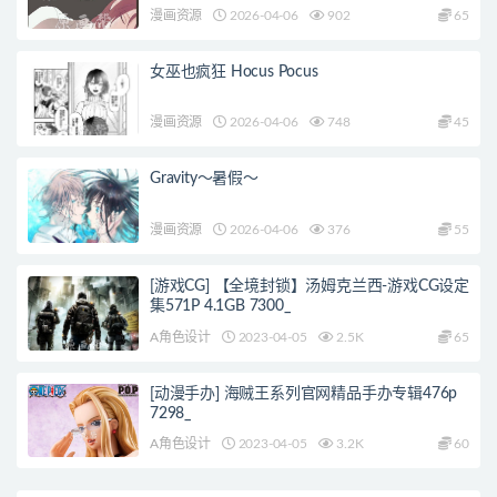
漫画资源
2026-04-06
902
65
女巫也疯狂 Hocus Pocus
漫画资源
2026-04-06
748
45
Gravity～暑假～
漫画资源
2026-04-06
376
55
[游戏CG] 【全境封锁】汤姆克兰西-游戏CG设定
集571P 4.1GB 7300_
A角色设计
2023-04-05
2.5K
65
[动漫手办] 海贼王系列官网精品手办专辑476p
7298_
A角色设计
2023-04-05
3.2K
60