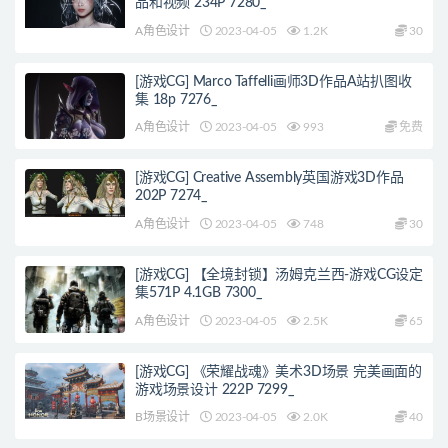
品和视频 234P 7280_
A角色设计
2023-04-05
1.2K
30
[游戏CG] Marco Taffelli画师3D作品A站扒图收
集 18p 7276_
A角色设计
2023-04-05
993
免费
[游戏CG] Creative Assembly英国游戏3D作品
202P 7274_
A角色设计
2023-04-05
748
30
[游戏CG] 【全境封锁】汤姆克兰西-游戏CG设定
集571P 4.1GB 7300_
A角色设计
2023-04-05
2.5K
65
[游戏CG] 《荣耀战魂》美术3D场景 完美画面的
游戏场景设计 222P 7299_
B场景设计
2023-04-05
2.0K
40