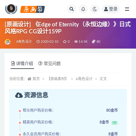
登录
全部
[原画设计] 《Edge of Eternity（永恒边缘）》日式
风格RPG CG设计159P
A角色设计
2020-02-10
0
14.5K
80
详情介绍
常见问题
当前位置：
首页
【原画素材】
A角色设计
正文
资源信息
帮众用户购买价格：
80金币
精英用户购买价格：
8金币
1折
永久会员用户购买价格：
8金币