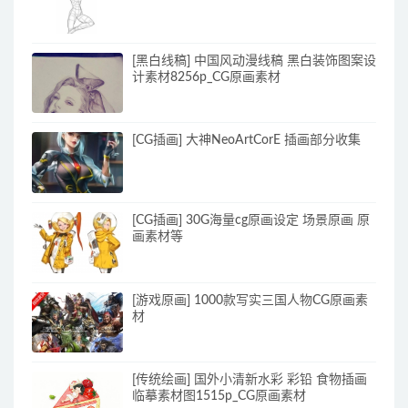
[黑白线稿] 中国风动漫线稿 黑白装饰图案设
计素材8256p_CG原画素材
[CG插画] 大神NeoArtCorE 插画部分收集
[CG插画] 30G海量cg原画设定 场景原画 原
画素材等
[游戏原画] 1000款写实三国人物CG原画素
材
[传统绘画] 国外小清新水彩 彩铅 食物插画
临摹素材图1515p_CG原画素材