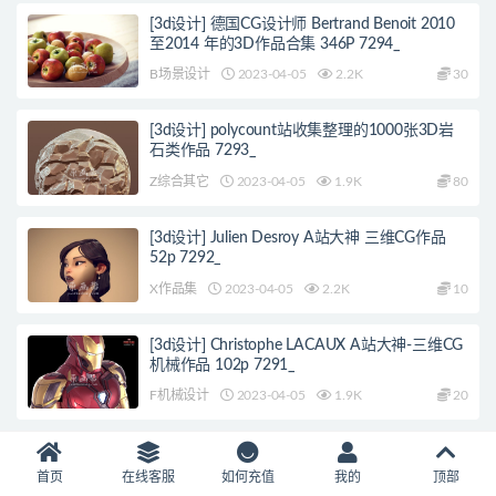
[3d设计] 德国CG设计师 Bertrand Benoit 2010
至2014 年的3D作品合集 346P 7294_
B场景设计
2023-04-05
2.2K
30
[3d设计] polycount站收集整理的1000张3D岩
石类作品 7293_
Z综合其它
2023-04-05
1.9K
80
[3d设计] Julien Desroy A站大神 三维CG作品
52p 7292_
X作品集
2023-04-05
2.2K
10
[3d设计] Christophe LACAUX A站大神-三维CG
机械作品 102p 7291_
F机械设计
2023-04-05
1.9K
20
[游戏CG] 手动搬运A站《无主之地3》角色、道
具、场景模型展示326P 7287_
首页
在线客服
如何充值
我的
顶部