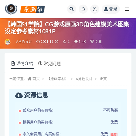
登录
全部
【韩国S1学院】CG游戏原画3D角色建模美术图集
设定参考素材1081P
A角色设计
2021-11-20
1
3.4K
专属
详情介绍
常见问题
当前位置：
首页
【原画素材】
A角色设计
正文
资源信息
帮众用户购买价格：
不可购买
精英用户购买价格：
免费
永久会员用户购买价格：
免费
推荐