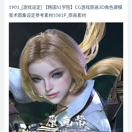
1901_[游戏设定] 【韩国S1学院】CG游戏原画3D角色建模
美术图集设定参考素材1081P_原画素材