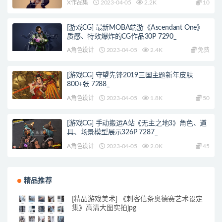
X作品集
2023-04-05
2.2K
10
[游戏CG] 最新MOBA端游《Ascendant One》
质感、特效爆炸的CG作品30P 7290_
A角色设计
2023-04-05
2.4K
免费
[游戏CG] 守望先锋2019三国主题新年皮肤
800+张 7288_
A角色设计
2023-04-05
1.8K
50
[游戏CG] 手动搬运A站《无主之地3》角色、道
具、场景模型展示326P 7287_
A角色设计
2023-04-05
2.0K
45
精品推荐
[精品游戏美术] 《刺客信条奥德赛艺术设定
集》高清大图实拍jpg