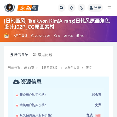
登录
全部
[日韩画风] TaeKwon Kim(A-rang)日韩风原画角色
设计102P_CG原画素材
A角色设计
2022-05-08
0
808
45
详情介绍
常见问题
当前位置：
首页
【原画素材】
A角色设计
正文
资源信息
帮众用户购买价格：
45金币
精英用户购买价格：
免费
永久会员用户购买价格：
免费
推荐