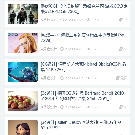
[游戏CG] 【全境封锁】汤姆克兰西-游戏CG设定
集571P 4.1GB 7300_
A角色设计
2023-04-05
2.5K
65
[动漫手办] 海贼王系列官网精品手办专辑476p
7298_
A角色设计
2023-04-05
3.2K
60
[CG设计] 俄罗斯艺术家Michael Black的CG作品
集 24P 7297_
A角色设计
2023-04-05
3.7K
免费
[3d设计] 德国CG设计师 Bertrand Benoit 2010
至2014 年的3D作品合集 346P 7294_
B场景设计
2023-04-05
2.2K
30
[3d设计] Julien Desroy A站大神 三维CG作品
52p 7292_