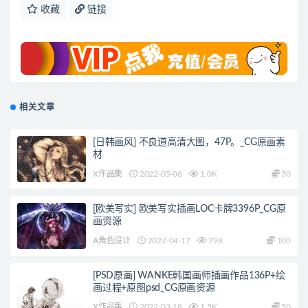
收藏
链接
相关文章
[日韩画风] 不良道高清大图，47P。_CG原画素
材
X作品集
2022-05-06
1.0K
30
[欧美写实] 欧美写实插画LOC卡牌3396P_CG原
画资源
A角色设计
2022-04-17
798
100
[PSD原画] WANKE韩国画师插画作品136P+绘
画过程+原图psd_CG原画资源
X作品集
2022-03-18
1.5K
50