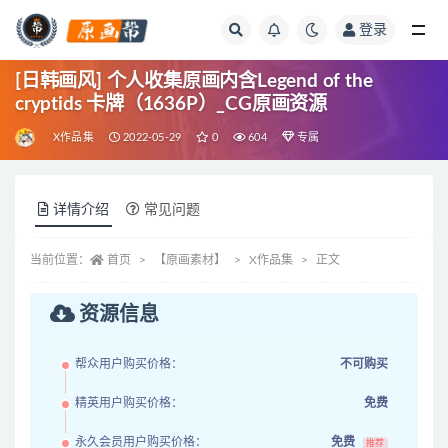
登录
全部
[日韩画风] 个人收集原画内含Legend of the
cryptids 卡牌（1636P）_CG原画资源
X作品集
2022-05-29
0
604
专属
详情介绍
常见问题
当前位置：
首页
【原画素材】
X作品集
正文
资源信息
帮众用户购买价格：
不可购买
精英用户购买价格：
免费
永久会员用户购买价格：
免费
推荐