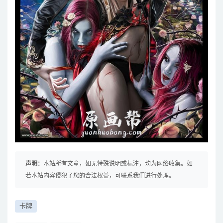
声明：
本站所有文章，如无特殊说明或标注，均为网络收集。如
若本站内容侵犯了您的合法权益，可联系我们进行处理。
卡牌