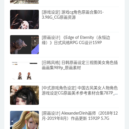
[游戏设定] 游戏cg角色原画合集01-
3.98G_CG原画资源
[原画设计] 《Edge of Eternity（永恒边
缘）》日式风格RPG CG设计159P
[日韩风格] 日韩原画设定三视图美女角色插
画画集989p_原画素材
[中式游戏角色设定] 中国古风美女人物角色
游戏设定CG原画美术参考素材合集787P_原
画素材
[原画设计] AlexanderDinh画师（2018年12
月-2019年8月）作品更新 1592P 5.7G