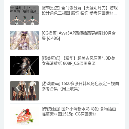
[游戏设定] 全门派分解【天涯明月刀】游戏
设计角色三视图 服饰 装饰 参考原画素材
70p_原画素材
[CG插画] AyyaSAP画师插画更新到10月合
集 [6.48G]
[精美壁纸] 【精华】超美古风原画与3D美
女高清壁纸 808P_CG原画资源
[游戏原画] 1500多张日韩风角色设定三视图
参考合集（网上收集）
[传统绘画] 国外小清新水彩 彩铅 食物插画
临摹素材图1515p_CG原画素材