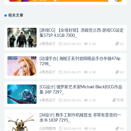
相关文章
[游戏CG] 【全境封锁】汤姆克兰西-游戏CG设定
集571P 4.1GB 7300_
A角色设计
2023-04-05
2.5K
65
[动漫手办] 海贼王系列官网精品手办专辑476p
7298_
A角色设计
2023-04-05
3.3K
60
[CG设计] 俄罗斯艺术家Michael Black的CG作品
集 24P 7297_
A角色设计
2023-04-05
3.7K
免费
[3d设计] 教手工制作机械昆虫 非常有意思的一
本书 183P 7295_
D动物植物
2023-04-05
2.0K
50