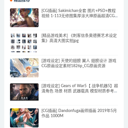
精品推荐
[CG插画] Sakimichan全套 图片+PSD+教程
视频 1-113无修图集厚涂大神原画超清CG
插画素材 460G
[精品游戏美术] 《刺客信条奥德赛艺术设定
集》高清大图实拍jpg
[游戏设定] 天使的翅膀 翼人 翅膀设计 游戏
CG原画设定素材1826p_CG原画资源
[游戏设定] Gears of War5【 战争机器5】超
清角色 场景 材质 武器载具 模型材质参考图
_CG原画素材
[CG插画] Dandonfuga画师插画 2019年5月
作品 1000M