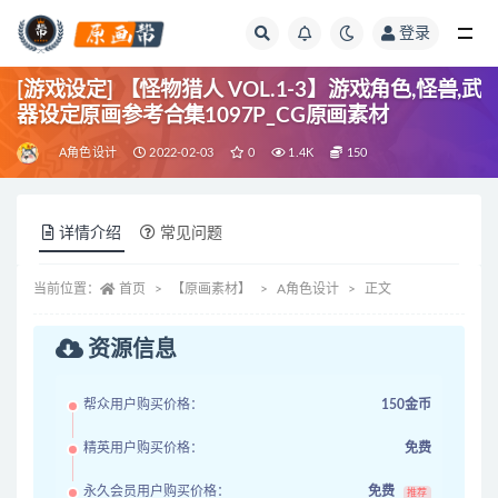
登录
全部
[游戏设定] 【怪物猎人 VOL.1-3】游戏角色,怪兽,武
器设定原画参考合集1097P_CG原画素材
A角色设计
2022-02-03
0
1.4K
150
详情介绍
常见问题
当前位置：
首页
【原画素材】
A角色设计
正文
资源信息
帮众用户购买价格：
150金币
精英用户购买价格：
免费
永久会员用户购买价格：
免费
推荐