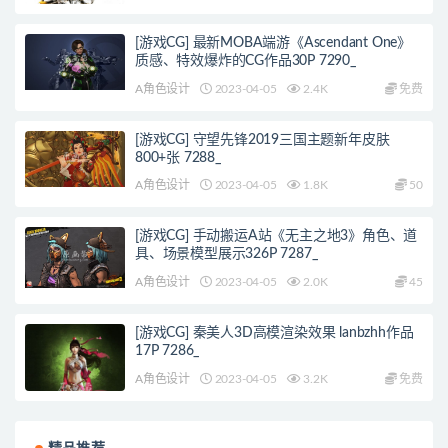
[游戏CG] 最新MOBA端游《Ascendant One》
质感、特效爆炸的CG作品30P 7290_
A角色设计
2023-04-05
2.4K
免费
[游戏CG] 守望先锋2019三国主题新年皮肤
800+张 7288_
A角色设计
2023-04-05
1.8K
50
[游戏CG] 手动搬运A站《无主之地3》角色、道
具、场景模型展示326P 7287_
A角色设计
2023-04-05
2.0K
45
[游戏CG] 秦美人3D高模渲染效果 lanbzhh作品
17P 7286_
A角色设计
2023-04-05
3.2K
免费