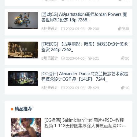
[游戏CG] A站(artstation)画师Jordan Powers 魔
兽世界3D设定 18p 7268_
B场景设计
2023-04-05
900
免费
[游戏CG] 【古墓丽影：暗影】游戏3D设计美术
鉴赏 261p 7262_
B场景设计
2023-04-05
621
30
[CG设计] Alexander Dudar乌克兰概念艺术家超
强概念设计CG作品【141P】 7244_
B场景设计
2023-04-05
625
10
精品推荐
[CG插画] Sakimichan全套 图片+PSD+教程
视频 1-113无修图集厚涂大神原画超清CG
插画素材 460G