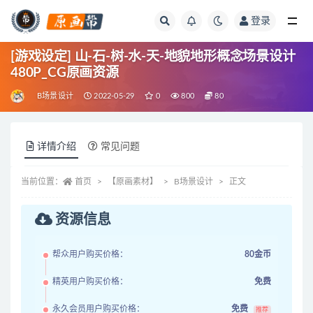
登录
全部
[游戏设定] 山-石-树-水-天-地貌地形概念场景设计
480P_CG原画资源
B场景设计
2022-05-29
0
800
80
详情介绍
常见问题
当前位置：
首页
【原画素材】
B场景设计
正文
资源信息
帮众用户购买价格：
80金币
精英用户购买价格：
免费
永久会员用户购买价格：
免费
推荐