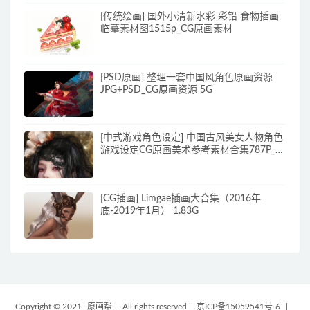
[传统绘画] 国外小清新水彩 彩铅 食物插画
临摹素材图1515p_CG原画素材
[PSD原画] 整理一套中国风角色原画资源
JPG+PSD_CG原画资源 5G
[中式游戏角色设定] 中国古风美女人物角色
游戏设定CG原画美术参考素材合集787P_原
画素材
[CG插画] Limgae插画大合集（2016年
底-2019年1月） 1.83G
Copyright © 2021
原画帮
- All rights reserved
|
京ICP备15059541号-6
|