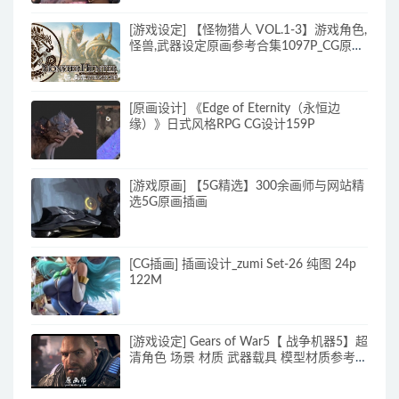
[游戏设定] 【怪物猎人 VOL.1-3】游戏角色,
怪兽,武器设定原画参考合集1097P_CG原画
素材
[原画设计] 《Edge of Eternity（永恒边
缘）》日式风格RPG CG设计159P
[游戏原画] 【5G精选】300余画师与网站精
选5G原画插画
[CG插画] 插画设计_zumi Set-26 纯图 24p
122M
[游戏设定] Gears of War5【 战争机器5】超
清角色 场景 材质 武器载具 模型材质参考图
_CG原画素材