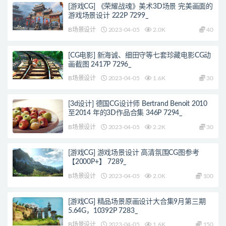
[游戏CG] 《荣耀战魂》美术3D场景 完美画面的
游戏场景设计 222P 7299_
B场景设计
2023-04-05
2.0K
40
[CG电影] 新海诚、细田守等七套珍藏电影CG动
画截图 2417P 7296_
B场景设计
2023-04-05
1.6K
30
[3d设计] 德国CG设计师 Bertrand Benoit 2010
至2014 年的3D作品合集 346P 7294_
B场景设计
2023-04-05
2.2K
30
[游戏CG] 游戏场景设计 高清氛围CG图参考
【2000P+】 7289_
B场景设计
2023-04-05
2.0K
100
[游戏CG] 精品场景原画设计大合集9月第三期
5.64G，10392P 7283_
B场景设计
2023-04-05
1.6K
150