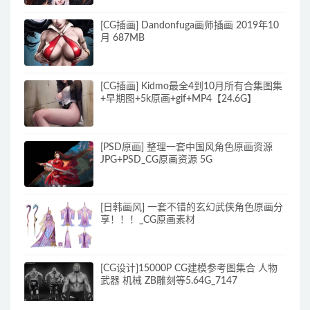
[CG插画] Dandonfuga画师插画 2019年10
月 687MB
[CG插画] Kidmo最全4到10月所有合集图集
+早期图+5k原画+gif+MP4【24.6G】
[PSD原画] 整理一套中国风角色原画资源
JPG+PSD_CG原画资源 5G
[日韩画风] 一套不错的玄幻武侠角色原画分
享！！！_CG原画素材
[CG设计]15000P CG建模参考图集合 人物
武器 机械 ZB雕刻等5.64G_7147