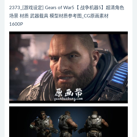
2373_[游戏设定] Gears of War5【 战争机器5】超清角色
场景 材质 武器载具 模型材质参考图_CG原画素材
1600P