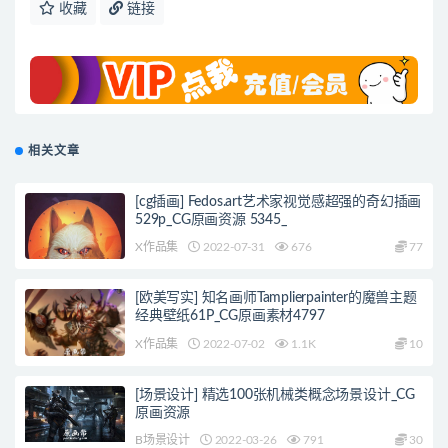
收藏
链接
相关文章
[cg插画] Fedos.art艺术家视觉感超强的奇幻插画
529p_CG原画资源 5345_
X作品集
2022-07-31
676
77
[欧美写实] 知名画师Tamplierpainter的魔兽主题
经典壁纸61P_CG原画素材4797
X作品集
2022-07-02
1.1K
10
[场景设计] 精选100张机械类概念场景设计_CG
原画资源
B场景设计
2022-03-26
791
30