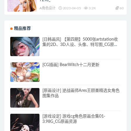
7298_
A角色设计
2023-04-05
3.2K
60
精品推荐
[日韩画风] 【第四期】5000张artstation收
集的2D、3D人设、头像、特写图_CG原画
素材
[CG插画] BearWitch十二月更新
[原画设计] 逆战画师Ares王颐墨精选女角色
图集作品
[游戏设定] 游戏cg角色原画合集01-
3.98G_CG原画资源