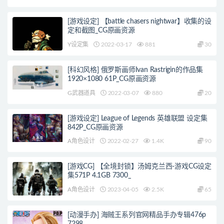
[游戏设定] 【battle chasers nightwar】收集的设
定和截图_CG原画资源
Y设定集
2022-03-17
881
30
[科幻风格] 俄罗斯画师Ivan Rastrigin的作品集
1920×1080 61P_CG原画资源
G武器道具
2022-03-07
880
20
[游戏设定] League of Legends 英雄联盟 设定集
842P_CG原画资源
A角色设计
2022-02-27
1.4K
90
[游戏CG] 【全境封锁】汤姆克兰西-游戏CG设定
集571P 4.1GB 7300_
A角色设计
2023-04-05
2.5K
65
[动漫手办] 海贼王系列官网精品手办专辑476p