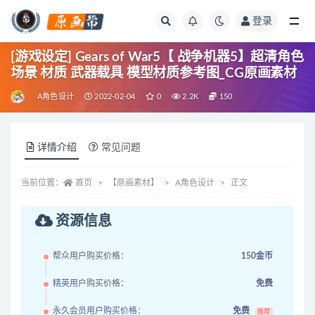
登录
全部
[游戏设定] Gears of War5【 战争机器5】超清角色
场景 材质 武器载具 模型材质参考图_CG原画素材
A角色设计
2022-02-04
0
2.2K
150
详情介绍
常见问题
当前位置：
首页
【原画素材】
A角色设计
正文
资源信息
帮众用户购买价格：
150金币
精英用户购买价格：
免费
永久会员用户购买价格：
免费
推荐