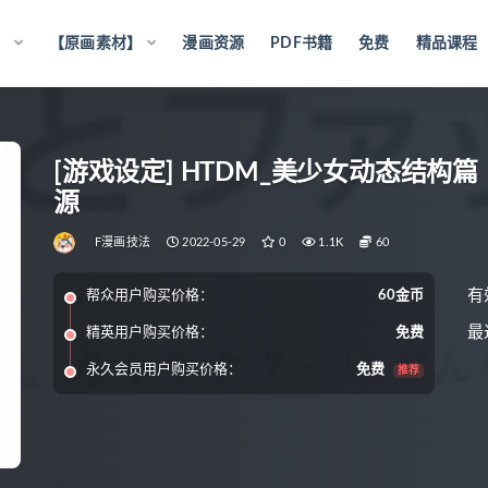
】
【原画素材】
漫画资源
PDF书籍
免费
精品课程
[游戏设定] HTDM_美少女动态结构篇
源
F漫画技法
2022-05-29
0
1.1K
60
有
帮众用户购买价格：
60金币
最
精英用户购买价格：
免费
永久会员用户购买价格：
免费
推荐