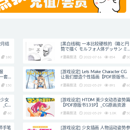
2月结
[黑白线稿] 一本比较硬核的（箱と円
筒で描く モルフォ人体デッサン ミ
ニシリーズ）人体素描教程 98P_CG
180
F漫画技法
2022-07-16
854
3
原画资源4806
服
[游戏设定] Lets Make Character CG
一套
让我们塑造个性插画【PDF原版书
原画资源
210P】_CG原画资源
150
F漫画技法
2022-05-29
891
6
se少女
[游戏设定] HTDM 美少女动态姿势
】_CG
【PDF原版书131P】_CG原画资源
60
F漫画技法
2022-05-29
1.0K
5
大师手笔
[游戏设定] 少女插画 人物运动姿势