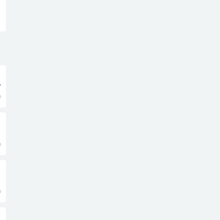
0
0
篇
0
参