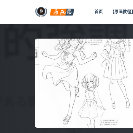
首页
【原画教程
全部