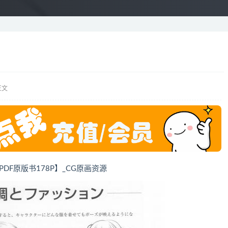
正文
PDF原版书178P】_CG原画资源