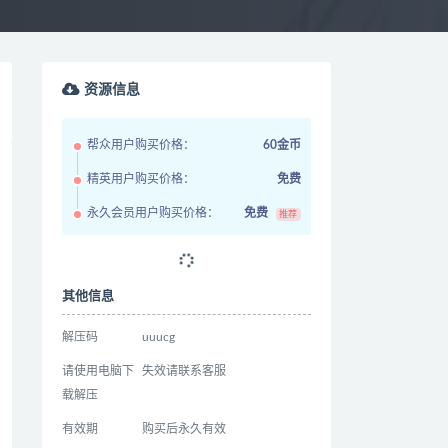
资源信息
帮众用户购买价格：
60金币
精英用户购买价格：
免费
永久会员用户购买价格：
免费
推荐
其他信息
解压码
uuucg
请使用电脑下
失效请联系客服
载解压
有效期
购买后永久有效