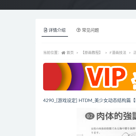
详情介绍
常见问题
当前位置：
首页
【原画教程】
F漫画技法
4290_[游戏设定] HTDM_美少女动态结构篇【