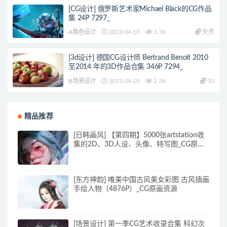
[CG设计] 俄罗斯艺术家Michael Black的CG作品
集 24P 7297_
A角色设计
2023-04-05
3.7K
免费
[3d设计] 德国CG设计师 Bertrand Benoit 2010
至2014 年的3D作品合集 346P 7294_
B场景设计
2023-04-05
2.2K
30
精品推荐
[日韩画风] 【第四期】5000张artstation收
集的2D、3D人设、头像、特写图_CG原画
素材
[东方神韵] 唯美中国古风美女彩图 古风插画
手绘人物（4876P）_CG原画资源
[场景设计] 第一季CG艺术收录合集 科幻次