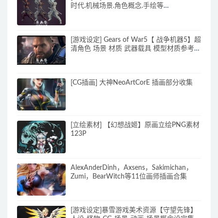
时代.机械场景.角色概念.手绘等
10000+P_CG原画资源
[游戏设定] Gears of War5【 战争机器5】超
清角色 场景 材质 武器载具 模型材质参考图
_CG原画素材
[CG插画] 大神NeoArtCorE 插画部分收集
[立绘素材] 【幻想战姬】原画立绘PNG素材
123P
AlexAnderDinh，Axsens，Sakimichan，
Zumi，BearWitch等11位画师插画合集
[游戏设定]暴雪游戏美术资源【守望先锋】