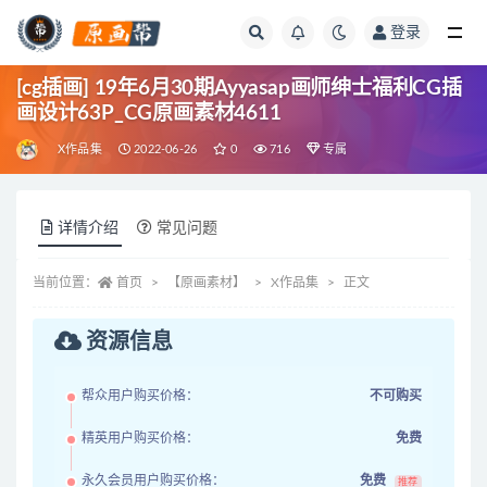
登录
全部
[cg插画] 19年6月30期Ayyasap画师绅士福利CG插
画设计63P_CG原画素材4611
X作品集
2022-06-26
0
716
专属
详情介绍
常见问题
当前位置：
首页
【原画素材】
X作品集
正文
资源信息
帮众用户购买价格：
不可购买
精英用户购买价格：
免费
永久会员用户购买价格：
免费
推荐