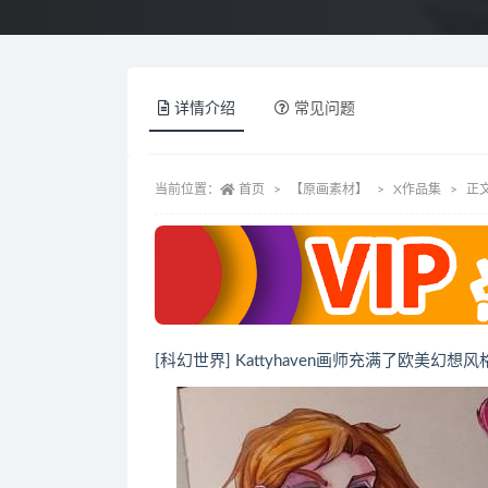
详情介绍
常见问题
当前位置：
首页
【原画素材】
X作品集
正
[科幻世界] Kattyhaven画师充满了欧美幻想