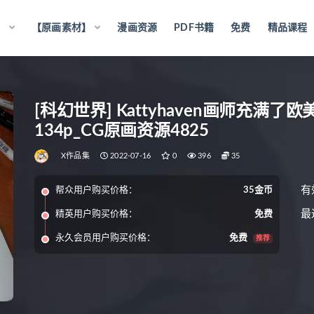
】
【原画素材】
漫画资源
PDF书籍
免费
精品课程
[科幻世界] Kattyhaven画师充满
134p_CG原画资源4825
X作品集
2022-07-16
0
396
35
有
帮众用户购买价格：
35金币
最
精英用户购买价格：
免费
永久会员用户购买价格：
免费
推荐