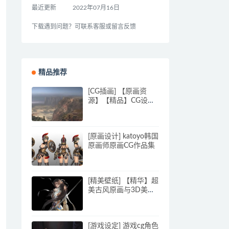
最近更新
2022年07月16日
下载遇到问题？可联系客服或留言反馈
精品推荐
[CG插画] 【原画资
源】【精品】CG设定
集136套(18G大小)
[原画设计] katoyo韩国
原画师原画CG作品集
[精美壁纸] 【精华】超
美古风原画与3D美女
高清壁纸 808P_CG原
画资源
[游戏设定] 游戏cg角色