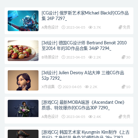
[CG设计] 俄罗斯艺术家Michael Black的CG作品
集 24P 7297_
A角色设计
2023-04-05
3.7K
免费
[3d设计] 德国CG设计师 Bertrand Benoit 2010
至2014 年的3D作品合集 346P 7294_
B场景设计
2023-04-05
2.2K
30
[3d设计] Julien Desroy A站大神 三维CG作品
52p 7292_
X作品集
2023-04-05
2.2K
10
[游戏CG] 最新MOBA端游《Ascendant One》
质感、特效爆炸的CG作品30P 7290_
A角色设计
2023-04-05
2.4K
免费
[游戏CG] 韩国艺术家 Kyungmin Kim制作《上古
世纪》主角时装 角色3D模型作品 28p 7282_