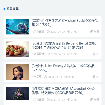
相关文章
[CG设计] 俄罗斯艺术家Michael Black的CG作品
集 24P 7297_
A角色设计
2023-04-05
3.7K
免费
[3d设计] 德国CG设计师 Bertrand Benoit 2010
至2014 年的3D作品合集 346P 7294_
B场景设计
2023-04-05
2.2K
30
[3d设计] Julien Desroy A站大神 三维CG作品
52p 7292_
X作品集
2023-04-05
2.2K
10
[游戏CG] 最新MOBA端游《Ascendant One》
质感、特效爆炸的CG作品30P 7290_
A角色设计
2023-04-05
2.4K
免费