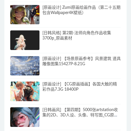
[原画设计] Zumi原画绘画作品（第二十五期
包含Wallpaper4K壁纸）
[日韩风格] 第2期-法师向角色作品收集
3700p_原画素材
[原画设计] 【场景原画参考】风景建筑 道具
雕像图集15427P-8.21G
[原画设计] 【CG原画插画】各国大触的精
彩作品7.3G 18400P
[日韩画风] 【第四期】5000张artstation收
集的2D、3D人设、头像、特写图_CG原画
素材