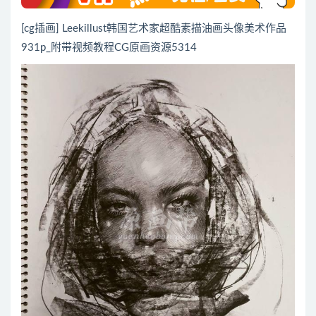
[cg插画] Leekillust韩国艺术家超酷素描油画头像美术作品
931p_附带视频教程CG原画资源5314