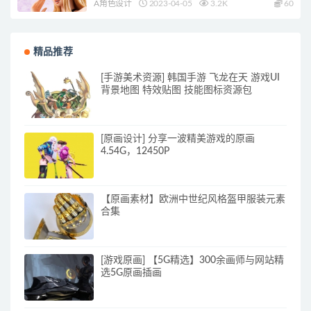
A角色设计
2023-04-05
3.2K
60
精品推荐
[手游美术资源] 韩国手游 飞龙在天 游戏UI
背景地图 特效贴图 技能图标资源包
[原画设计] 分享一波精美游戏的原画
4.54G，12450P
【原画素材】欧洲中世纪风格盔甲服装元素
合集
[游戏原画] 【5G精选】300余画师与网站精
选5G原画插画