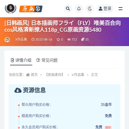
登录
全部
[日韩画风] 日本插画师フライ（FLY）唯美百合向
cos风格清新撩人118p_CG原画资源5480
X作品集
2022-08-16
0
713
35
详情介绍
常见问题
当前位置：
首页
【原画素材】
X作品集
正文
资源信息
帮众用户购买价格：
35金币
精英用户购买价格：
免费
永久会员用户购买价格：
免费
推荐