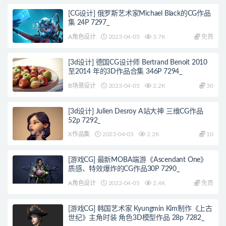
[CG设计] 俄罗斯艺术家Michael Black的CG作品
集 24P 7297_
A角色设计
2023-04-05
3.7K
免费
[3d设计] 德国CG设计师 Bertrand Benoit 2010
至2014 年的3D作品合集 346P 7294_
B场景设计
2023-04-05
2.2K
30
[3d设计] Julien Desroy A站大神 三维CG作品
52p 7292_
X作品集
2023-04-05
2.2K
10
[游戏CG] 最新MOBA端游《Ascendant One》
质感、特效爆炸的CG作品30P 7290_
A角色设计
2023-04-05
2.4K
免费
[游戏CG] 韩国艺术家 Kyungmin Kim制作《上古
世纪》主角时装 角色3D模型作品 28p 7282_