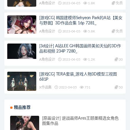
A角色设计
2023-04-05
1.8K
免费
[游戏CG] 韩国建模师Sehyeon Park的A站【美女
与野兽】3D作品合集 16p 7281_
A角色设计
2023-04-05
5.8K
免费
[3d设计] A站LEE GH韩国画师美如天仙的3D作
品和视频 234P 7280_
A角色设计
2023-04-05
1.2K
30
[游戏CG] TERA套装_游戏人物3D模型三视图
681P
X作品集
2023-04-05
751
50
精品推荐
[原画设计] 逆战画师Ares王颐墨精选女角色
图集作品