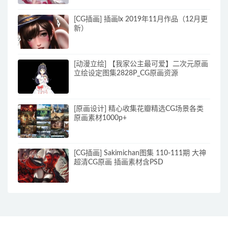
[CG插画] 插画lx 2019年11月作品（12月更
新）
[动漫立绘] 【我家公主最可爱】二次元原画
立绘设定图集2828P_CG原画资源
[原画设计] 精心收集花瓣精选CG场景各类
原画素材1000p+
[CG插画] Sakimichan图集 110-111期 大神
超清CG原画 插画素材含PSD