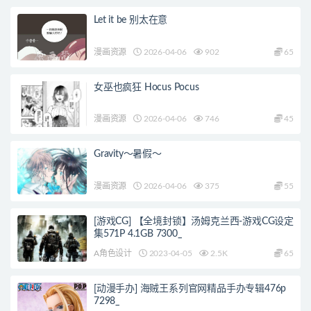
Let it be 别太在意
漫画资源
2026-04-06
902
65
女巫也疯狂 Hocus Pocus
漫画资源
2026-04-06
746
45
Gravity～暑假～
漫画资源
2026-04-06
375
55
[游戏CG] 【全境封锁】汤姆克兰西-游戏CG设定
集571P 4.1GB 7300_
A角色设计
2023-04-05
2.5K
65
[动漫手办] 海贼王系列官网精品手办专辑476p
7298_