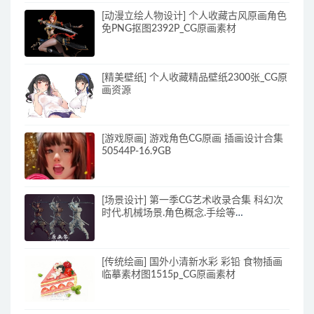
[动漫立绘人物设计] 个人收藏古风原画角色
免PNG抠图2392P_CG原画素材
[精美壁纸] 个人收藏精品壁纸2300张_CG原
画资源
[游戏原画] 游戏角色CG原画 插画设计合集
50544P-16.9GB
[场景设计] 第一季CG艺术收录合集 科幻次
时代.机械场景.角色概念.手绘等
10000+P_CG原画资源
[传统绘画] 国外小清新水彩 彩铅 食物插画
临摹素材图1515p_CG原画素材