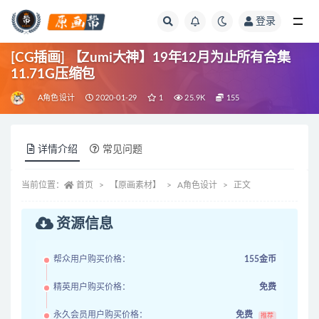
登录
全部
[CG插画] 【Zumi大神】19年12月为止所有合集
11.71G压缩包
A角色设计
2020-01-29
1
25.9K
155
详情介绍
常见问题
当前位置：
首页
【原画素材】
A角色设计
正文
资源信息
帮众用户购买价格：
155金币
精英用户购买价格：
免费
永久会员用户购买价格：
免费
推荐