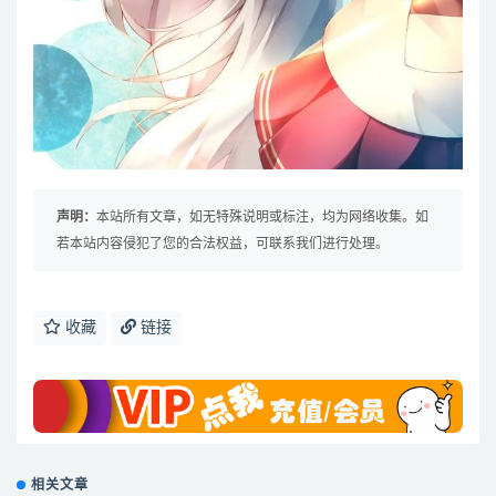
声明：
本站所有文章，如无特殊说明或标注，均为网络收集。如
若本站内容侵犯了您的合法权益，可联系我们进行处理。
收藏
链接
相关文章