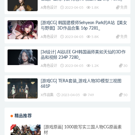
A角色设计
2023-04-05
1.8K
免费
[游戏CG] 韩国建模师Sehyeon Park的A站【美女
与野兽】3D作品合集 16p 7281_
A角色设计
2023-04-05
5.8K
免费
[3d设计] A站LEE GH韩国画师美如天仙的3D作
品和视频 234P 7280_
A角色设计
2023-04-05
1.2K
30
[游戏CG] TERA套装_游戏人物3D模型三视图
681P
X作品集
2023-04-05
749
50
精品推荐
[游戏原画] 1000款写实三国人物CG原画素
材