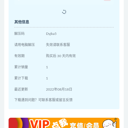
其他信息
解压码
Dyjka5
请用电脑解压
失效请联系客服
有效期
购买后 30 天内有效
累计销量
1
累计下载
1
最近更新
2022年08月18日
下载遇到问题？可联系客服或留言反馈