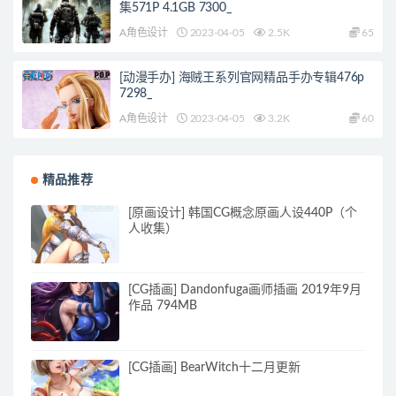
集571P 4.1GB 7300_
A角色设计
2023-04-05
2.5K
65
[动漫手办] 海贼王系列官网精品手办专辑476p
7298_
A角色设计
2023-04-05
3.2K
60
精品推荐
[原画设计] 韩国CG概念原画人设440P（个
人收集）
[CG插画] Dandonfuga画师插画 2019年9月
作品 794MB
[CG插画] BearWitch十二月更新