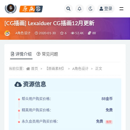
登录
全部
[CG插画] Lexaiduer CG插画12月更新
A角色设计
2020-01-30
6
52.4K
88
详情介绍
常见问题
当前位置：
首页
【原画素材】
A角色设计
正文
资源信息
帮众用户购买价格：
88金币
精英用户购买价格：
免费
永久会员用户购买价格：
免费
推荐