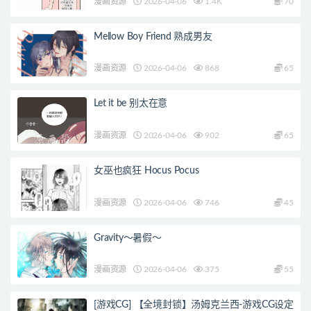
漫画资源
2026-04-06
1.4K
70
Mellow Boy Friend 熟成男友
漫画资源
2026-04-06
868
65
Let it be 别太在意
漫画资源
2026-04-06
902
65
女巫也疯狂 Hocus Pocus
漫画资源
2026-04-06
746
45
Gravity～暑假～
漫画资源
2026-04-06
375
55
[游戏CG] 【全境封锁】汤姆克兰西-游戏CG设定