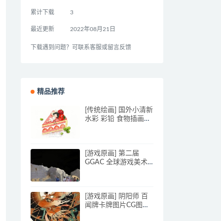
累计下载
3
最近更新
2022年08月21日
下载遇到问题？可联系客服或留言反馈
精品推荐
[传统绘画] 国外小清新
水彩 彩铅 食物插画临
摹素材图1515p_CG原
画素材
[游戏原画] 第二届
GGAC 全球游戏美术
概念大赛 楼兰主题 2D
原画组获奖作品展示
[游戏原画] 阴阳师 百
闻牌卡牌图片CG图集
手游资源