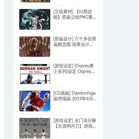
[立绘素材] 【幻想战
姬】原画立绘PNG素
材 123P
[原画设计] 六千多张原
画概念图 场景设计素
材
[游戏设定] [Osprey勇
士系列]设定 Osprey
Warrior01-110集_CG
原画素材
[CG插画] Dandonfuga
画师插画 2019年4月
作品 715MB
[游戏设定] 全门派分解
【天涯明月刀】游戏
设计角色三视图 服饰
装饰 参考原画素材