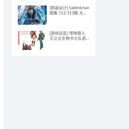
70p_原画素材
[原画设计] Sakimichan
图集 112-113期 大神
超清CG原画素材含
PSD
[游戏设定] 怪物猎人
王立古生物书士队游
戏画集【三】【 四】
【G】687P