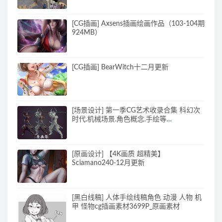
[CG插画] Axsens插画绘画作品（103-104期
924MB）
[CG插画] BearWitch十二月更新
[场景设计] 第一季CG艺术收录合集 科幻次
时代.机械场景.角色概念.手绘等
10000+P_CG原画资源
[原画设计] 【4K画质 超精美】
Sciamano240-12月更新
[黑白线稿] 人体手绘线稿角色 动漫 人物 机
甲 怪物cg插画素材3699P_原画素材