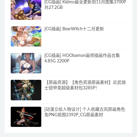
[CG插画] Kidmo最全更新到11月图集3700P
共27.2GB
[CG插画] BearWitch十二月更新
[CG插画] HOObamon画师插画作品合集
4.85G 2200P
【原画资源】【角色资源原画素材】近武骑
士铠甲类超级素材包3285P！
[动漫立绘人物设计] 个人收藏古风原画角色
免PNG抠图2392P_CG原画素材