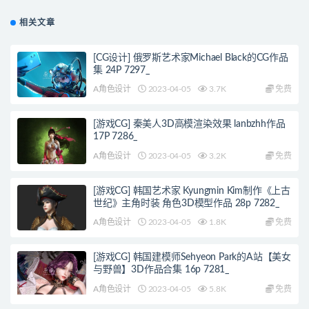
相关文章
[CG设计] 俄罗斯艺术家Michael Black的CG作品
集 24P 7297_
A角色设计
2023-04-05
3.7K
免费
[游戏CG] 秦美人3D高模渲染效果 lanbzhh作品
17P 7286_
A角色设计
2023-04-05
3.2K
免费
[游戏CG] 韩国艺术家 Kyungmin Kim制作《上古
世纪》主角时装 角色3D模型作品 28p 7282_
A角色设计
2023-04-05
1.8K
免费
[游戏CG] 韩国建模师Sehyeon Park的A站【美女
与野兽】3D作品合集 16p 7281_
A角色设计
2023-04-05
5.8K
免费