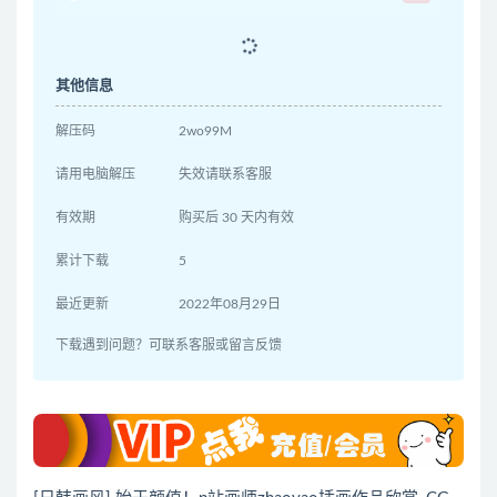
其他信息
解压码
2wo99M
请用电脑解压
失效请联系客服
有效期
购买后 30 天内有效
累计下载
5
最近更新
2022年08月29日
下载遇到问题？可联系客服或留言反馈