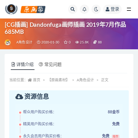
登录
全部
[CG插画] Dandonfuga画师插画 2019年7月作品
685MB
A角色设计
2020-01-30
0
25.8K
88
详情介绍
常见问题
当前位置：
首页
【原画素材】
A角色设计
正文
资源信息
帮众用户购买价格：
88金币
精英用户购买价格：
免费
永久会员用户购买价格：
免费
推荐