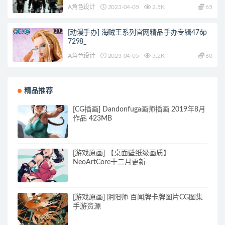
A角色设计
2023-04-05
2.5K
65
[动漫手办] 海贼王系列官网精品手办专辑476p
7298_
A角色设计
2023-04-05
3.2K
60
精品推荐
[CG插画] Dandonfuga画师插画 2019年8月
作品 423MB
[游戏原画] 【桌面壁纸级画质】
NeoArtCore十二月更新
[游戏原画] 阴阳师 百闻牌卡牌图片CG图集
手游资源