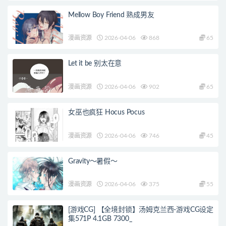
Mellow Boy Friend 熟成男友
漫画资源
2026-04-06
868
65
Let it be 别太在意
漫画资源
2026-04-06
902
65
女巫也疯狂 Hocus Pocus
漫画资源
2026-04-06
746
45
Gravity～暑假～
漫画资源
2026-04-06
375
55
[游戏CG] 【全境封锁】汤姆克兰西-游戏CG设定
集571P 4.1GB 7300_