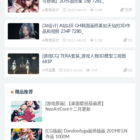
与野兽】3D作品合集 16p 7281_
A角色设计
2023-04-05
5.8K
免费
[3d设计] A站LEE GH韩国画师美如天仙的3D作
品和视频 234P 7280_
A角色设计
2023-04-05
1.2K
30
[游戏CG] TERA套装_游戏人物3D模型三视图
681P
X作品集
2023-04-05
749
50
精品推荐
[游戏原画] 【桌面壁纸级画质】
NeoArtCore十二月更新
[CG插画] Dandonfuga画师插画 2019年5月
作品 1000M