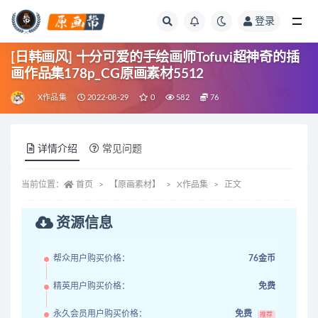
登录
全部
[日韩画风] 十分可爱的手绘画师Tofuvi超神奇的插
画作品集178p_CG原画素材5512
X作品集
2022-08-29
0
582
76
详情介绍
常见问题
当前位置：
首页
【原画素材】
X作品集
正文
资源信息
帮众用户购买价格：
76金币
精英用户购买价格：
免费
永久会员用户购买价格：
免费
推荐