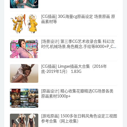
[CG插画] 30G海量cg原画设定 场景原画 原
画素材等
[场景设计] 第三季CG艺术收录合集 科幻次
时代.机械场景.角色概念.手绘等8000+P_CG
原画资源
[CG插画] Limgae插画大合集（2016年
底-2019年1月） 1.83G
[原画设计] 精心收集花瓣精选CG场景各类
原画素材1000p+
[游戏原画] 1500多张日韩风角色设定三视图
参考合集（网上收集）