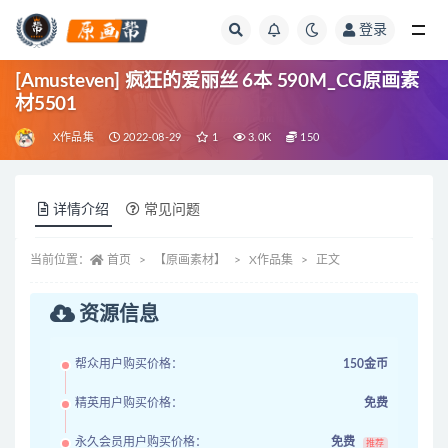
登录
全部
[Amusteven] 疯狂的爱丽丝 6本 590M_CG原画素
材5501
X作品集
2022-08-29
1
3.0K
150
详情介绍
常见问题
当前位置：
首页
【原画素材】
X作品集
正文
资源信息
帮众用户购买价格：
150金币
精英用户购买价格：
免费
永久会员用户购买价格：
免费
推荐