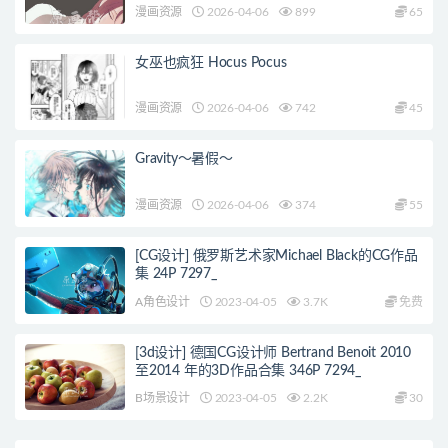
漫画资源
2026-04-06
899
65
女巫也疯狂 Hocus Pocus
漫画资源
2026-04-06
742
45
Gravity～暑假～
漫画资源
2026-04-06
374
55
[CG设计] 俄罗斯艺术家Michael Black的CG作品
集 24P 7297_
A角色设计
2023-04-05
3.7K
免费
[3d设计] 德国CG设计师 Bertrand Benoit 2010
至2014 年的3D作品合集 346P 7294_
B场景设计
2023-04-05
2.2K
30