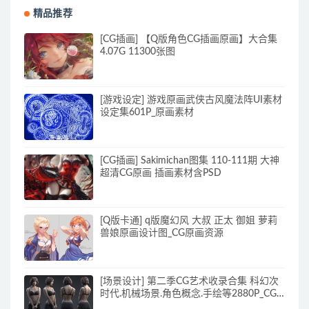
精品推荐
[CG插画] 【Q版角色CG插画原画】大合集
4.07G 11300张图
[游戏设定] 游戏原画武侠古风魔法阵UI素材
设定集601P_原画素材
[CG插画] Sakimichan图集 110-111期 大神
超清CG原画 插画素材含PSD
[Q版卡通] q版魔幻风 大叔 正太 御姐 萝莉
兽娘原画设计图_CG原画资源
[场景设计] 第二季CG艺术收录合集 科幻次
时代.机械场景.角色概念.手绘等2880P_CG
原画资源