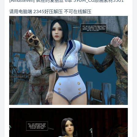
[Amusteven] 疯狂的爱丽丝 6本 590M_CG原画素材5501
请用电脑端 2345好压解压 不可在线解压