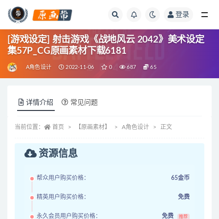
登录
全部
[游戏设定] 射击游戏《战地风云 2042》美术设定
集57P_CG原画素材下载6181
A角色设计
2022-11-06
0
687
65
详情介绍
常见问题
当前位置：
首页
【原画素材】
A角色设计
正文
资源信息
帮众用户购买价格：
65金币
精英用户购买价格：
免费
永久会员用户购买价格：
免费
推荐