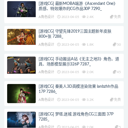
[游戏CG] 最新MOBA端游《Ascendant One》
质感、特效爆炸的CG作品30P 7290_
A角色设计
2023-04-05
2.4K
免费
[游戏CG] 守望先锋2019三国主题新年皮肤
800+张 7288_
A角色设计
2023-04-05
1.8K
50
[游戏CG] 手动搬运A站《无主之地3》角色、道
具、场景模型展示326P 7287_
A角色设计
2023-04-05
2.0K
45
[游戏CG] 秦美人3D高模渲染效果 lanbzhh作品
17P 7286_
A角色设计
2023-04-05
3.2K
免费
[游戏CG] 梦塔.迷城 游戏角色CG三面图 37P
7285_
A角色设计
2023-04-05
2.0K
5