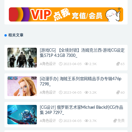
相关文章
[游戏CG] 【全境封锁】汤姆克兰西-游戏CG设定
集571P 4.1GB 7300_
A角色设计
2023-04-05
2.5K
65
[动漫手办] 海贼王系列官网精品手办专辑476p
7298_
A角色设计
2023-04-05
3.2K
60
[CG设计] 俄罗斯艺术家Michael Black的CG作品
集 24P 7297_
A角色设计
2023-04-05
3.7K
免费