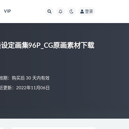
VIP
登录
设定画集96P_CG原画素材下载
效期：购买后 30 天内有效
近更新：2022年11月06日