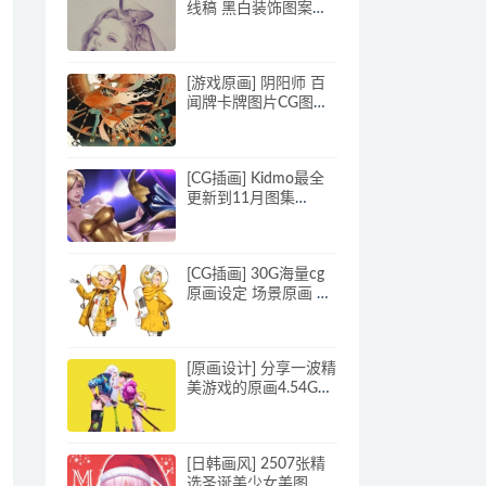
线稿 黑白装饰图案设
计素材8256p_CG原画
素材
[游戏原画] 阴阳师 百
闻牌卡牌图片CG图集
手游资源
[CG插画] Kidmo最全
更新到11月图集
3700P 共27.2GB
[CG插画] 30G海量cg
原画设定 场景原画 原
画素材等
[原画设计] 分享一波精
美游戏的原画4.54G，
12450P
[日韩画风] 2507张精
选圣诞美少女美图_原