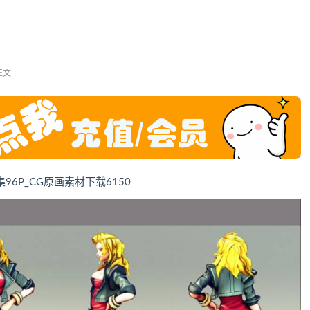
正文
6P_CG原画素材下载6150