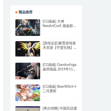
精品推荐
[CG插画] 大神
NeoArtCorE 插画部分
收集
[游戏设定]暴雪游戏美
术资源【守望先锋】
人设-怪物-CG-场景-动
画-场景概念设定集三
视图_原画素材
[CG插画] Dandonfuga
画师插画 2019年11月
736MB
[CG插画] BearWitch十
二月更新
[黑白线稿] 中国风动漫