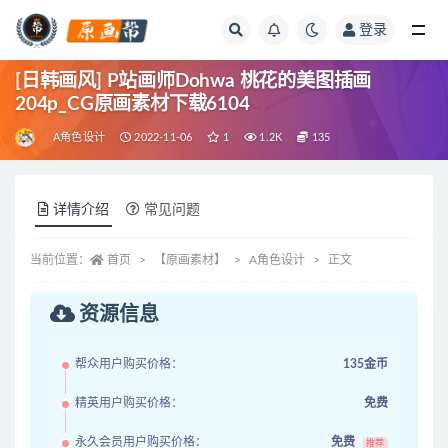
登录
全部
[日韩画风] P站画师Dohwa 桃花的美图插画
204p_CG原画素材下载6104
A角色设计
2022-11-06
1
1.2K
135
详情介绍
常见问题
当前位置：
首页
【原画素材】
A角色设计
正文
资源信息
帮众用户购买价格：
135金币
精英用户购买价格：
免费
永久会员用户购买价格：
免费
推荐