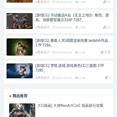
A角色设计
2023-04-05
1.8K
50
[游戏CG] 手动搬运A站《无主之地3》角色、道
具、场景模型展示326P 7287_
A角色设计
2023-04-05
2.0K
45
[游戏CG] 秦美人3D高模渲染效果 lanbzhh作品
17P 7286_
A角色设计
2023-04-05
3.2K
免费
[游戏CG] 梦塔.迷城 游戏角色CG三面图 37P
7285_
A角色设计
2023-04-05
2.0K
5
精品推荐
[CG插画] 大神NeoArtCorE 插画部分收集