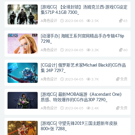
[游戏CG] 【全境封锁】汤姆克兰西-游戏CG设定
集571P 4.1GB 7300_
A角色设计
2023-04-05
2.5K
65
[动漫手办] 海贼王系列官网精品手办专辑476p
7298_
A角色设计
2023-04-05
3.3K
60
[CG设计] 俄罗斯艺术家Michael Black的CG作品
集 24P 7297_
A角色设计
2023-04-05
3.7K
免费
[游戏CG] 最新MOBA端游《Ascendant One》
质感、特效爆炸的CG作品30P 7290_
A角色设计
2023-04-05
2.4K
免费
[游戏CG] 守望先锋2019三国主题新年皮肤
800+张 7288_