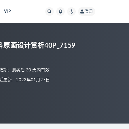
VIP
登录
原画设计赏析40P_7159
效期：购买后 30 天内有效
近更新：2023年01月27日