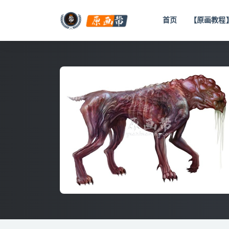
首页
【原画教程
全部