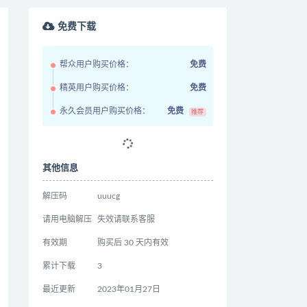
免费下载
帮众用户购买价格：
免费
精英用户购买价格：
免费
永久会员用户购买价格：
免费
推荐
其他信息
解压码
uuucg
请用电脑解压
失效请联系客服
有效期
购买后 30 天内有效
累计下载
3
最近更新
2023年01月27日