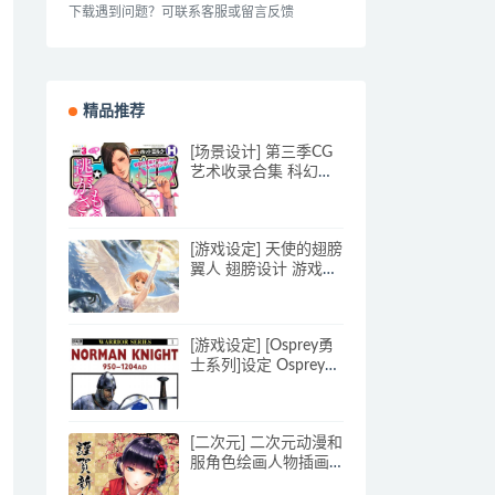
下载遇到问题？可联系客服或留言反馈
精品推荐
[场景设计] 第三季CG
艺术收录合集 科幻次
时代.机械场景.角色概
念.手绘等8000+P_CG
原画资源
[游戏设定] 天使的翅膀
翼人 翅膀设计 游戏CG
原画设定素材
1826p_CG原画资源
[游戏设定] [Osprey勇
士系列]设定 Osprey
Warrior01-110集_CG
原画素材
[二次元] 二次元动漫和
服角色绘画人物插画
设计素材包4125p_CG