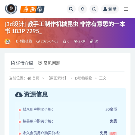
登录
全部
[3d设计] 教手工制作机械昆虫 非常有意思的一本
书 183P 7295_
D动物植物
2023-04-05
0
2.0K
50
详情介绍
常见问题
当前位置：
首页
【原画素材】
D动物植物
正文
资源信息
帮众用户购买价格：
50金币
精英用户购买价格：
免费
永久会员用户购买价格：
免费
推荐