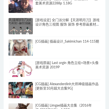
套美术资源2288p 1.18G
[游戏设定] 全门派分解【天涯明月刀】游戏
设计角色三视图 服饰 装饰 参考原画素材
70p_原画素材
[CG插画] 插画设计_Sakimichan 114-115期
[游戏原画] Last orgin 角色立绘+场景+头像
美术资源 2019P
[CG插画] Alexanderdinh大师神级插画作品
[更新至10月超大合集9G]
[CG插画] Limgae插画大合集（2016年