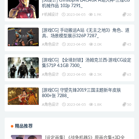
[3d设计] Christophe LACAUX A站大神-三维CG
机械作品 102p 7291_
F机械设计
2023-04-05
1.9K
20
[游戏CG] 手动搬运A站《无主之地3》角色、道
具、场景模型展示326P 7287_
A角色设计
2023-04-05
2.0K
45
[游戏CG] 【全境封锁】汤姆克兰西-游戏CG设定
集571P 4.1GB 7300_
A角色设计
2023-04-05
2.5K
65
[游戏CG] 守望先锋2019三国主题新年皮肤
800+张 7288_
A角色设计
2023-04-05
1.8K
50
精品推荐
[设定画集] 《战争机器5》原画合集+3D全