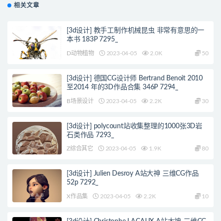
相关文章
[3d设计] 教手工制作机械昆虫 非常有意思的一
本书 183P 7295_
D动物植物
2023-04-05
2.0K
50
[3d设计] 德国CG设计师 Bertrand Benoit 2010
至2014 年的3D作品合集 346P 7294_
B场景设计
2023-04-05
2.2K
30
[3d设计] polycount站收集整理的1000张3D岩
石类作品 7293_
Z综合其它
2023-04-05
1.9K
80
[3d设计] Julien Desroy A站大神 三维CG作品
52p 7292_
X作品集
2023-04-05
2.2K
10