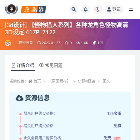
登录
全部
[3d设计] 【怪物猎人系列】各种龙角色怪物高清
3D设定 417P_7122
C怪物怪兽
2023-01-27
0
1.0K
125
详情介绍
常见问题
当前位置：
首页
【原画素材】
C怪物怪兽
正文
资源信息
帮众用户购买价格：
125金币
精英用户购买价格：
免费
永久会员用户购买价格：
免费
推荐