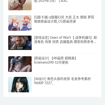
底-2019年1月） 1.83G
[Q版卡通] q版魔幻风 大叔 正太 御姐 萝莉
兽娘原画设计图_CG原画资源
[游戏设定] Gears of War5【 战争机器5】超
清角色 场景 材质 武器载具 模型材质参考图
_CG原画素材
[原画设计] 【4K画质 超精美】
Sciamano240-12月更新
[3d设计] 角色头部的发型 毛发参考素材
9600P 7227_