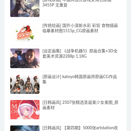
[游戏原画] 中国风仙侠游戏女角色原画
3455P 无重复
[传统绘画] 国外小清新水彩 彩铅 食物插画
临摹素材图1515p_CG原画素材
[设定画集] 《战争机器5》原画合集+3D全
套美术资源2288p 1.18G
[原画设计] katoyo韩国原画师原画CG作品
集
[日韩画风] 2507张精选圣诞美少女美图_原
画素材
[日韩画风] 【第四期】5000张artstation收