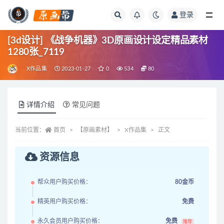
登录
全部
[3d设计] 《战争机器》3D原画设计设定精品素材
1280张_7119
X作品集
2023-01-27
0
534
80
详情介绍
常见问题
当前位置：
首页
【原画素材】
X作品集
正文
资源信息
帮众用户购买价格：
80金币
精英用户购买价格：
免费
永久会员用户购买价格：
免费
推荐