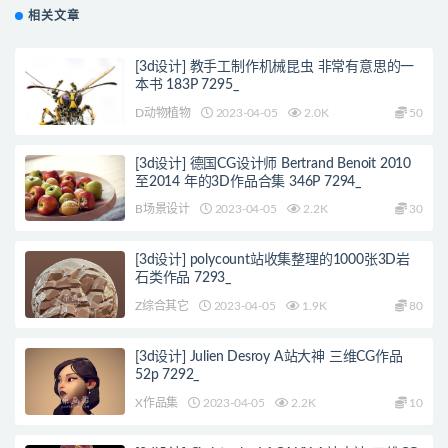
相关文章
[3d设计] 教手工制作机械昆虫 非常有意思的一
本书 183P 7295_
D动物植物
2023-04-05
2.0K
50
[3d设计] 德国CG设计师 Bertrand Benoit 2010
至2014 年的3D作品合集 346P 7294_
B场景设计
2023-04-05
2.2K
30
[3d设计] polycount站收集整理的1000张3D岩
石类作品 7293_
Z综合其它
2023-04-05
1.9K
80
[3d设计] Julien Desroy A站大神 三维CG作品
52p 7292_
X作品集
2023-04-05
2.2K
10