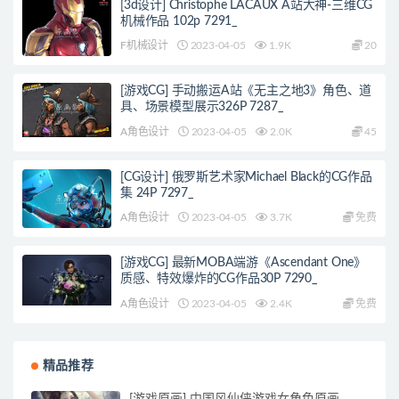
[3d设计] Christophe LACAUX A站大神-三维CG
机械作品 102p 7291_
F机械设计
2023-04-05
1.9K
20
[游戏CG] 手动搬运A站《无主之地3》角色、道
具、场景模型展示326P 7287_
A角色设计
2023-04-05
2.0K
45
[CG设计] 俄罗斯艺术家Michael Black的CG作品
集 24P 7297_
A角色设计
2023-04-05
3.7K
免费
[游戏CG] 最新MOBA端游《Ascendant One》
质感、特效爆炸的CG作品30P 7290_
A角色设计
2023-04-05
2.4K
免费
精品推荐