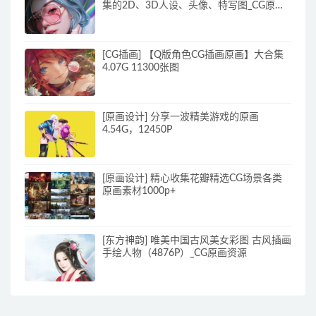
集的2D、3D人设、头像、特写图_CG原画
素材
[CG插画] 【Q版角色CG插画原画】大合集
4.07G 11300张图
[原画设计] 分享一波精美游戏的原画
4.54G，12450P
[原画设计] 精心收集花瓣精选CG场景各类
原画素材1000p+
[东方神韵] 唯美中国古风美女彩图 古风插画
手绘人物（4876P）_CG原画资源