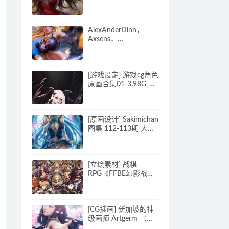
图集 300M
AlexAnderDinh，
Axsens，
Sakimichan，Zumi，
BearWitch等11位画师
插画合集
[游戏设定] 游戏cg角色
原画合集01-3.98G_CG
原画资源
[原画设计] Sakimichan
图集 112-113期 大神
超清CG原画素材含
PSD
[立绘素材] 战棋
RPG《FFBE幻影战
争》美术欣赏
[CG插画] 新加坡的神
级画师 Artgerm （刘
丕政）插画合集