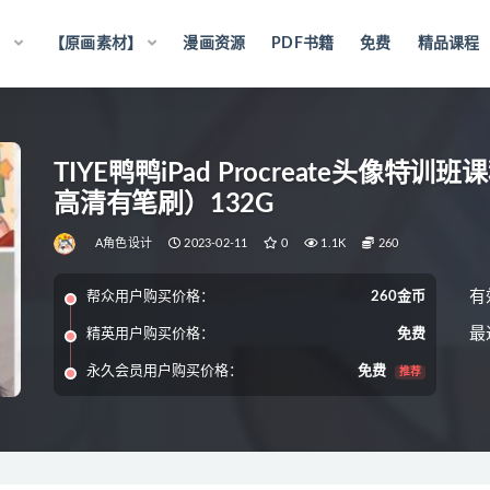
】
【原画素材】
漫画资源
PDF书籍
免费
精品课程
TIYE鸭鸭iPad Procreate头像特
高清有笔刷）132G
A角色设计
2023-02-11
0
1.1K
260
有
帮众用户购买价格：
260金币
最
精英用户购买价格：
免费
永久会员用户购买价格：
免费
推荐