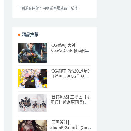
下载遇到问题？可联系客服或留言反馈
精品推荐
[CG插画] 大神
NeoArtCorE 插画部分
收集
[CG插画] P站2019年9
月插画原画CG作品排
行榜 1011P
[日韩风格] 三视图【阴
阳师】设定原画集(含
线稿)870p_原画素材
[原画设计]
ShuraKRGT画师原画