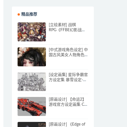
精品推荐
[立绘素材] 战棋
RPG《FFBE幻影战
争》美术欣赏
[中式游戏角色设定] 中
国古风美女人物角色
游戏设定CG原画美术
参考素材合集787P_原
画素材
[设定画集] 星际争霸官
方设定集 暴雪设定-
StarCraft Field Manual
[原画设计] 【命运2】
游戏官方设定画集 CG
游戏原画资料 高清大
图 Destiny 2
[原画设计] 《Edge of