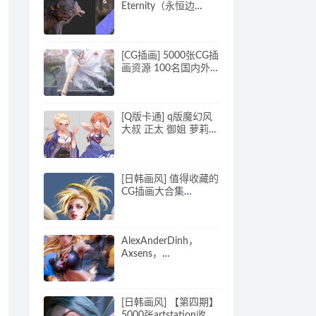
Eternity（永恒边
缘）》日式风格RPG
CG设计159P
[CG插画] 5000张CG插
画资源 100名国内外
插画师作品
[Q版卡通] q版魔幻风
大叔 正太 御姐 萝莉
兽娘原画设计图_CG原
画资源
[日韩画风] 值得收藏的
CG插画大合集
1072P_CG原画素材
AlexAnderDinh，
Axsens，
Sakimichan，Zumi，
BearWitch等11位画师
插画合集
[日韩画风] 【第四期】
5000张artstation收集