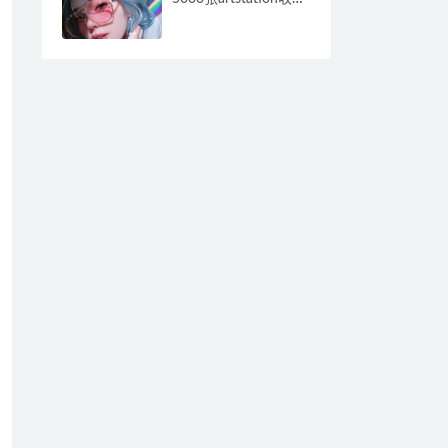
的2D、3D人设、头
像、特写图_CG原画素
材